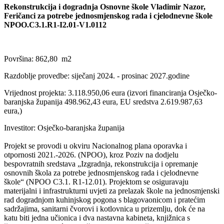
Rekonstrukcija i dogradnja Osnovne škole Vladimir Nazor,
Feričanci za potrebe jednosmjenskog rada i cjelodnevne škole
NPOO.C3.1.R1-I2.01-V1.0112
Površina: 862,80 m2
Razdoblje provedbe: siječanj 2024. - prosinac 2027.godine
Vrijednost projekta: 3.118.950,06 eura (izvori financiranja Osječko-
baranjska županija 498.962,43 eura, EU sredstva 2.619.987,63
eura,)
Investitor: Osječko-baranjska županija
Projekt se provodi u okviru Nacionalnog plana oporavka i
otpornosti 2021.-2026. (NPOO), kroz Poziv na dodjelu
bespovratnih sredstava „Izgradnja, rekonstrukcija i opremanje
osnovnih škola za potrebe jednosmjenskog rada i cjelodnevne
škole“ (NPOO C3.1. R1-12.01). Projektom se osiguravaju
materijalni i infrastrukturni uvjeti za prelazak škole na jednosmjenski
rad dogradnjom kuhinjskog pogona s blagovaonicom i pratećim
sadržajima, sanitarni čvorovi i kotlovnica u prizemlju, dok će na
katu biti jedna učionica i dva nastavna kabineta, knjižnica s