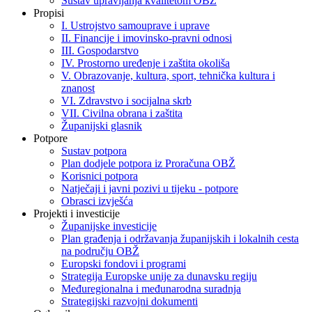
Sustav upravljanja kvalitetom OBŽ
Propisi
I. Ustrojstvo samouprave i uprave
II. Financije i imovinsko-pravni odnosi
III. Gospodarstvo
IV. Prostorno uređenje i zaštita okoliša
V. Obrazovanje, kultura, sport, tehnička kultura i
znanost
VI. Zdravstvo i socijalna skrb
VII. Civilna obrana i zaštita
Županijski glasnik
Potpore
Sustav potpora
Plan dodjele potpora iz Proračuna OBŽ
Korisnici potpora
Natječaji i javni pozivi u tijeku - potpore
Obrasci izvješća
Projekti i investicije
Županijske investicije
Plan građenja i održavanja županijskih i lokalnih cesta
na području OBŽ
Europski fondovi i programi
Strategija Europske unije za dunavsku regiju
Međuregionalna i međunarodna suradnja
Strategijski razvojni dokumenti