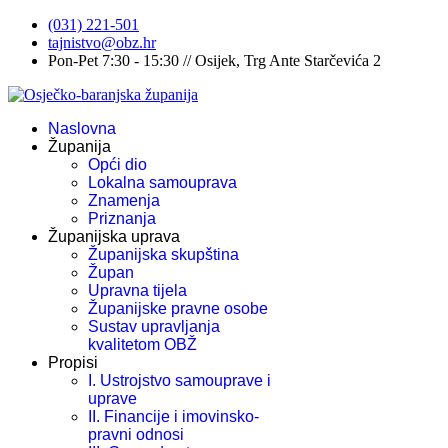
(031) 221-501
tajnistvo@obz.hr
Pon-Pet 7:30 - 15:30 // Osijek, Trg Ante Starčevića 2
Naslovna
Županija
Opći dio
Lokalna samouprava
Znamenja
Priznanja
Županijska uprava
Županijska skupština
Župan
Upravna tijela
Županijske pravne osobe
Sustav upravljanja
kvalitetom OBŽ
Propisi
I. Ustrojstvo samouprave i
uprave
II. Financije i imovinsko-
pravni odnosi