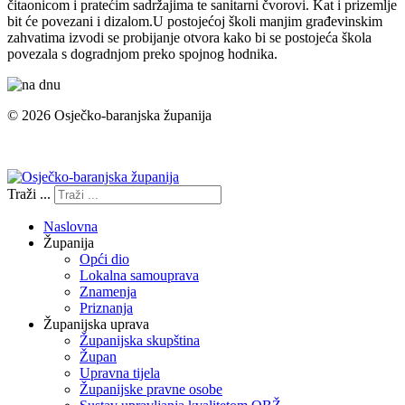
čitaonicom i pratećim sadržajima te sanitarni čvorovi. Kat i prizemlje
bit će povezani i dizalom.U postojećoj školi manjim građevinskim
zahvatima izvodi se probijanje otvora kako bi se postojeća škola
povezala s dogradnjom preko spojnog hodnika.
© 2026 Osječko-baranjska županija
Izjava o pristupačnosti
Traži ...
Naslovna
Županija
Opći dio
Lokalna samouprava
Znamenja
Priznanja
Županijska uprava
Županijska skupština
Župan
Upravna tijela
Županijske pravne osobe