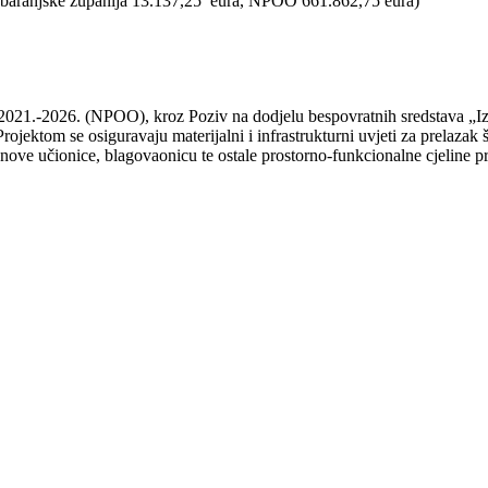
čko-baranjske županija 13.137,25 eura, NPOO 661.862,75 eura)
 2021.-2026. (NPOO), kroz Poziv na dodjelu bespovratnih sredstava „Iz
ektom se osiguravaju materijalni i infrastrukturni uvjeti za prelazak 
 nove učionice, blagovaonicu te ostale prostorno-funkcionalne cjeline