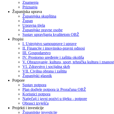
Znamenja
Priznanja
Županijska uprava
Županijska skupština
Župan
Upravna tijela
Županijske pravne osobe
Sustav upravljanja kvalitetom OBŽ
Propisi
I. Ustrojstvo samouprave i uprave
II. Financije i imovinsko-pravni odnosi
III. Gospodarstvo
IV. Prostorno uređenje i zaštita okoliša
V. Obrazovanje, kultura, sport, tehnička kultura i znanost
VI. Zdravstvo i socijalna skrb
VII. Civilna obrana i zaštita
Županijski glasnik
Potpore
Sustav potpora
Plan dodjele potpora iz Proračuna OBŽ
Korisnici potpora
Natječaji i javni pozivi u tijeku - potpore
Obrasci izvješća
Projekti i investicije
Županijske investicije