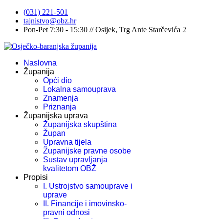
(031) 221-501
tajnistvo@obz.hr
Pon-Pet 7:30 - 15:30 // Osijek, Trg Ante Starčevića 2
Naslovna
Županija
Opći dio
Lokalna samouprava
Znamenja
Priznanja
Županijska uprava
Županijska skupština
Župan
Upravna tijela
Županijske pravne osobe
Sustav upravljanja
kvalitetom OBŽ
Propisi
I. Ustrojstvo samouprave i
uprave
II. Financije i imovinsko-
pravni odnosi