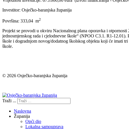
Vrijednost investicije: 675.000,00 eura (izvori financiranja - Osje
Investitor: Osječko-baranjska županija
2
Površina: 333,04 m
Projekt se provodi u okviru Nacionalnog plana oporavka i otpornosti
jednosmjenskog rada i cjelodnevne škole“ (NPOO C3.1. R1-12.01). Proj
škole i dogradnjom novog/dodatnog školskog objekta koji će imati tri
škole.
© 2026 Osječko-baranjska županija
Izjava o pristupačnosti
Traži ...
Naslovna
Županija
Opći dio
Lokalna samouprava