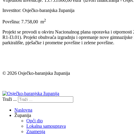
Vrijednost investicije: 15.755.000,00 eura (izvori financiranja - O
Investitor: Osječko-baranjska županija
2
Površina: 7.758,00 m
Projekt se provodi u okviru Nacionalnog plana oporavka i otpornosti
R1-I3.01). Projekt obuhvaća izgradnju i opremanje nove gimnazijske z
parkiralište, pješačke i prometne površine i zelene površine.
© 2026 Osječko-baranjska županija
Izjava o pristupačnosti
Traži ...
Naslovna
Županija
Opći dio
Lokalna samouprava
Znamenja