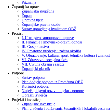
Priznanja
Županijska uprava
Županijska skupština
Župan
Upravna tijela
Županijske pravne osobe
Sustav upravljanja kvalitetom OBŽ
Propisi
I. Ustrojstvo samouprave i uprave
II. Financije i imovinsko-pravni odnosi
III. Gospodarstvo
IV. Prostorno uređenje i zaštita okoliša
V. Obrazovanje, kultura, sport, tehnička kultura i znanost
VI. Zdravstvo i socijalna skrb
VII. Civilna obrana i zaštita
Županijski glasnik
Potpore
Sustav potpora
Plan dodjele potpora iz Proračuna OBŽ
Korisnici potpora
Natječaji i javni pozivi u tijeku - potpore
Obrasci izvješća
Projekti i investicije
Županijske investicije
Plan građenja i održavanja županijskih i lokalnih cesta