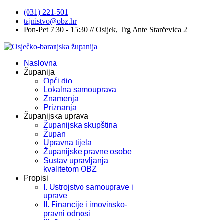
(031) 221-501
tajnistvo@obz.hr
Pon-Pet 7:30 - 15:30 // Osijek, Trg Ante Starčevića 2
Naslovna
Županija
Opći dio
Lokalna samouprava
Znamenja
Priznanja
Županijska uprava
Županijska skupština
Župan
Upravna tijela
Županijske pravne osobe
Sustav upravljanja
kvalitetom OBŽ
Propisi
I. Ustrojstvo samouprave i
uprave
II. Financije i imovinsko-
pravni odnosi