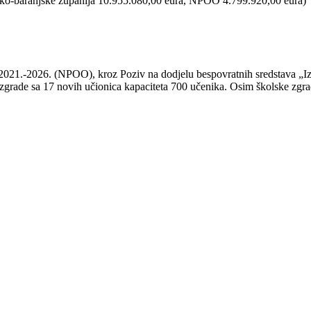
sječko-baranjske županija 10.955.080,00 eura, NPOO 4.799.920,00 eura)
 2021.-2026. (NPOO), kroz Poziv na dodjelu bespovratnih sredstava „I
grade sa 17 novih učionica kapaciteta 700 učenika. Osim školske zgrade