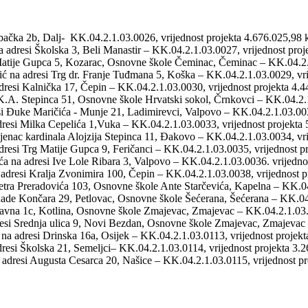
ačka 2b, Dalj- KK.04.2.1.03.0026, vrijednost projekta 4.676.025,98 
 adresi Školska 3, Beli Manastir – KK.04.2.1.03.0027, vrijednost proj
atije Gupca 5, Kozarac, Osnovne škole Čeminac, Čeminac – KK.04.2.1
 na adresi Trg dr. Franje Tuđmana 5, Koška – KK.04.2.1.03.0029, vri
resi Kalnička 17, Čepin – KK.04.2.1.03.0030, vrijednost projekta 4.4
.A. Stepinca 51, Osnovne škole Hrvatski sokol, Črnkovci – KK.04.2.1
i Đuke Maričića - Munje 21, Ladimirevci, Valpovo – KK.04.2.1.03.0032
resi Milka Cepelića 1,Vuka – KK.04.2.1.03.0033, vrijednost projekta 
enac kardinala Alojzija Stepinca 11, Đakovo – KK.04.2.1.03.0034, vri
esi Trg Matije Gupca 9, Feričanci – KK.04.2.1.03.0035, vrijednost p
a na adresi Ive Lole Ribara 3, Valpovo – KK.04.2.1.03.0036. vrijedno
dresi Kralja Zvonimira 100, Čepin – KK.04.2.1.03.0038, vrijednost p
tra Preradovića 103, Osnovne škole Ante Starčevića, Kapelna – KK.04
ade Končara 29, Petlovac, Osnovne škole Šećerana, Šećerana – KK.04.
avna 1c, Kotlina, Osnovne škole Zmajevac, Zmajevac – KK.04.2.1.03.0
si Srednja ulica 9, Novi Bezdan, Osnovne škole Zmajevac, Zmajevac –
na adresi Drinska 16a, Osijek – KK.04.2.1.03.0113, vrijednost projek
esi Školska 21, Semeljci– KK.04.2.1.03.0114, vrijednost projekta 3.
 adresi Augusta Cesarca 20, Našice – KK.04.2.1.03.0115, vrijednost pr