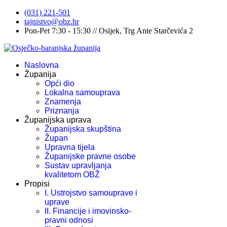
(031) 221-501
tajnistvo@obz.hr
Pon-Pet 7:30 - 15:30 // Osijek, Trg Ante Starčevića 2
Naslovna
Županija
Opći dio
Lokalna samouprava
Znamenja
Priznanja
Županijska uprava
Županijska skupština
Župan
Upravna tijela
Županijske pravne osobe
Sustav upravljanja
kvalitetom OBŽ
Propisi
I. Ustrojstvo samouprave i
uprave
II. Financije i imovinsko-
pravni odnosi