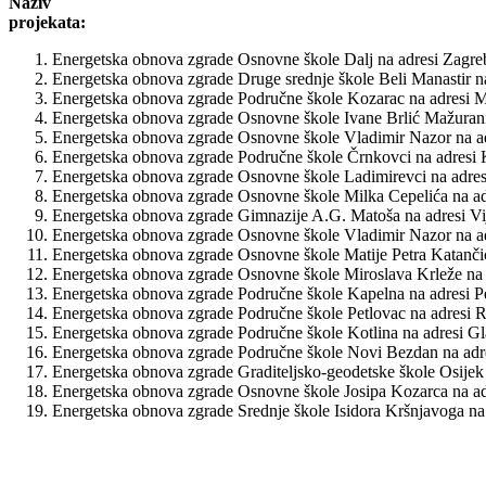
Naziv
projekata:
Energetska obnova zgrade Osnovne škole Dalj na adresi Zagreb
Energetska obnova zgrade Druge srednje škole Beli Manastir na
Energetska obnova zgrade Područne škole Kozarac na adresi M
Energetska obnova zgrade Osnovne škole Ivane Brlić Mažuranić
Energetska obnova zgrade Osnovne škole Vladimir Nazor na ad
Energetska obnova zgrade Područne škole Črnkovci na adresi K
Energetska obnova zgrade Osnovne škole Ladimirevci na adres
Energetska obnova zgrade Osnovne škole Milka Cepelića na ad
Energetska obnova zgrade Gimnazije A.G. Matoša na adresi Vij
Energetska obnova zgrade Osnovne škole Vladimir Nazor na adr
Energetska obnova zgrade Osnovne škole Matije Petra Katančić
Energetska obnova zgrade Osnovne škole Miroslava Krleže na a
Energetska obnova zgrade Područne škole Kapelna na adresi Pe
Energetska obnova zgrade Područne škole Petlovac na adresi R
Energetska obnova zgrade Područne škole Kotlina na adresi Gl
Energetska obnova zgrade Područne škole Novi Bezdan na adre
Energetska obnova zgrade Graditeljsko-geodetske škole Osijek 
Energetska obnova zgrade Osnovne škole Josipa Kozarca na adr
Energetska obnova zgrade Srednje škole Isidora Kršnjavoga na