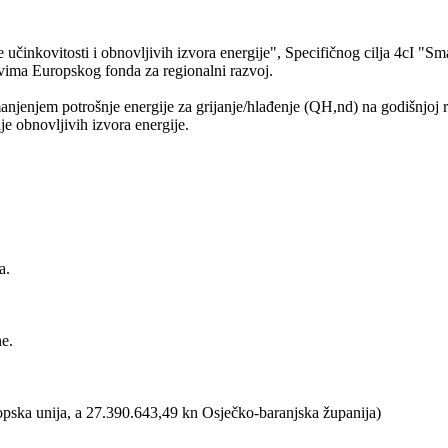
ke učinkovitosti i obnovljivih izvora energije", Specifičnog cilja 4cI 
vima Europskog fonda za regionalni razvoj.
manjenjem potrošnje energije za grijanje/hlađenje (QH,nd) na godišnjo
je obnovljivih izvora energije.
a.
e.
ska unija, a 27.390.643,49 kn Osječko-baranjska županija)