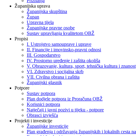
Priznanja
Županijska uprava
Županijska skupština
Župan
Upravna tijela
Županijske pravne osobe
Sustav upravljanja kvalitetom OBŽ
Propisi
I. Ustrojstvo samouprave i uprave
II. Financije i imovinsko-pravni odnosi
III. Gospodarstvo
IV. Prostorno uređenje i zaštita okoliša
V. Obrazovanje, kultura, sport, tehnička kultura i znanost
VI. Zdravstvo i socijalna skrb
VII. Civilna obrana i zaštita
Županijski glasnik
Potpore
Sustav potpora
Plan dodjele potpora iz Proračuna OBŽ
Korisnici potpora
Natječaji i javni pozivi u tijeku - potpore
Obrasci izvješća
Projekti i investicije
Županijske investicije
Plan građenja i održavanja županijskih i lokalnih cesta