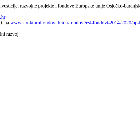
esticije, razvojne projekte i fondove Europske unije Osječko-baranjsk
.hr
0. na
www.strukturnifondovi.hr/eu-fondovi/esi-fondovi-2014-2020/op-
lni razvoj