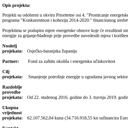
Opis projekta:
Projekti su odobreni u okviru Prioritetne osi 4. "Promicanje energets
programa "Konkurentnost i kohezija 2014-2020." financiranog sredst
Projektima se podupiru mjere energetske obnove koje će rezultirati s
energije za grijanje/hlađenje prije provedbe navedenih mjera i korišten
Nositelj
projekata:
Osječko-baranjska županija
Partner:
Fond za zaštitu okoliša i energetsku učinkovitost
Cilj
projekata:
Smanjenje potrošnje energije u zgradama javnog sektor
Razdoblje
provedbe
projekata:
Od 22. studenog 2016. godine do 3. travnja 2019. godin
Ukupna
vrijednost
projekata:
62.107.562,04 kuna (34.716.918,55 kn sufinancira Europ