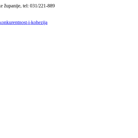
e županije, tel: 031/221-889
konkurentnost-i-kohezija