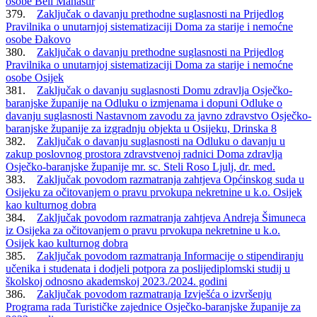
osobe Beli Manastir
379.
Zaključak o davanju prethodne suglasnosti na Prijedlog
Pravilnika o unutarnjoj sistematizaciji Doma za starije i nemoćne
osobe Đakovo
380.
Zaključak o davanju prethodne suglasnosti na Prijedlog
Pravilnika o unutarnjoj sistematizaciji Doma za starije i nemoćne
osobe Osijek
381.
Zaključak o davanju suglasnosti Domu zdravlja Osječko-
baranjske županije na Odluku o izmjenama i dopuni Odluke o
davanju suglasnosti Nastavnom zavodu za javno zdravstvo Osječko-
baranjske županije za izgradnju objekta u Osijeku, Drinska 8
382.
Zaključak o davanju suglasnosti na Odluku o davanju u
zakup poslovnog prostora zdravstvenoj radnici Doma zdravlja
Osječko-baranjske županije mr. sc. Steli Roso Ljulj, dr. med.
383.
Zaključak povodom razmatranja zahtjeva Općinskog suda u
Osijeku za očitovanjem o pravu prvokupa nekretnine u k.o. Osijek
kao kulturnog dobra
384.
Zaključak povodom razmatranja zahtjeva Andreja Šimuneca
iz Osijeka za očitovanjem o pravu prvokupa nekretnine u k.o.
Osijek kao kulturnog dobra
385.
Zaključak povodom razmatranja Informacije o stipendiranju
učenika i studenata i dodjeli potpora za poslijediplomski studij u
školskoj odnosno akademskoj 2023./2024. godini
386.
Zaključak povodom razmatranja Izvješća o izvršenju
Programa rada Turističke zajednice Osječko-baranjske županije za