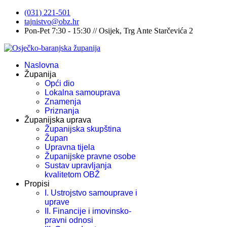
(031) 221-501
tajnistvo@obz.hr
Pon-Pet 7:30 - 15:30 // Osijek, Trg Ante Starčevića 2
Naslovna
Županija
Opći dio
Lokalna samouprava
Znamenja
Priznanja
Županijska uprava
Županijska skupština
Župan
Upravna tijela
Županijske pravne osobe
Sustav upravljanja
kvalitetom OBŽ
Propisi
I. Ustrojstvo samouprave i
uprave
II. Financije i imovinsko-
pravni odnosi