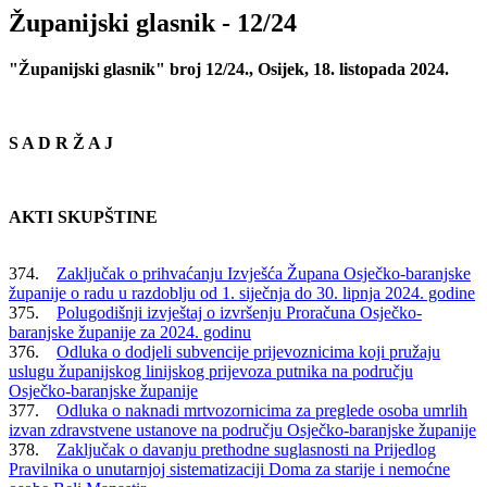
Županijski glasnik - 12/24
"Županijski glasnik" broj 12/24., Osijek, 18. listopada 2024.
S A D R Ž A J
AKTI SKUPŠTINE
374.
Zaključak o prihvaćanju Izvješća Župana Osječko-baranjske
županije o radu u razdoblju od 1. siječnja do 30. lipnja 2024. godine
375.
Polugodišnji izvještaj o izvršenju Proračuna Osječko-
baranjske županije za 2024. godinu
376.
Odluka o dodjeli subvencije prijevoznicima koji pružaju
uslugu županijskog linijskog prijevoza putnika na području
Osječko-baranjske županije
377.
Odluka o naknadi mrtvozornicima za preglede osoba umrlih
izvan zdravstvene ustanove na području Osječko-baranjske županije
378.
Zaključak o davanju prethodne suglasnosti na Prijedlog
Pravilnika o unutarnjoj sistematizaciji Doma za starije i nemoćne