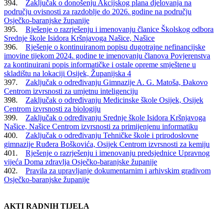
394.
Zaključak o donošenju Akcijskog plana djelovanja na
području ovisnosti za razdoblje do 2026. godine na području
Osječko-baranjske županije
395.
Rješenje o razrješenju i imenovanju članice Školskog odbora
Srednje škole Isidora Kršnjavoga Našice, Našice
396.
Rješenje o kontinuiranom popisu dugotrajne nefinancijske
imovine tijekom 2024. godine te imenovanju članova Povjerenstva
za kontinuirani popis informatičke i ostale opreme smještene u
skladištu na lokaciji Osijek, Županijska 4
397.
Zaključak o određivanju Gimnazije A. G. Matoša, Đakovo
Centrom izvrsnosti za umjetnu inteligenciju
398.
Zaključak o određivanju Medicinske škole Osijek, Osijek
Centrom izvrsnosti za biologiju
399.
Zaključak o određivanju Srednje škole Isidora Kršnjavoga
Našice, Našice Centrom izvrsnosti za primijenjenu informatiku
400.
Zaključak o određivanju Tehničke škole i prirodoslovne
gimnazije Ruđera Boškovića, Osijek Centrom izvrsnosti za kemiju
401.
Rješenje o razrješenju i imenovanju predsjednice Upravnog
vijeća Doma zdravlja Osječko-baranjske županije
402.
Pravila za upravljanje dokumentarnim i arhivskim gradivom
Osječko-baranjske županije
AKTI RADNIH TIJELA