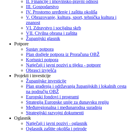
II. Financije i imovinsko-pravni odnosi
III. Gospodarstvo
IV. Prostorno uređenje i zaštita okoliša
V. Obrazovanje, kultura, sport, tehnička kultura i
znanost
VI. Zdravstvo i socijalna skrb
VII. Civilna obrana i zaštita
Županijski glasnik
Potpore
Sustav potpora
Plan dodjele potpora iz Proračuna OBŽ
Korisnici potpora
Natječaji i javni pozivi u tijeku - potpore
Obrasci izvješća
Projekti i investicije
Županijske investicije
Plan građenja i održavanja županijskih i lokalnih cesta
na području OBŽ
Europski fondovi i programi
Strategija Europske unije za dunavsku regiju
Međuregionalna i međunarodna suradnja
Strategijski razvojni dokumenti
Oglasnik
Natječaji i javni pozivi - oglasnik
Oglasnik zaštite okoliša i prirode