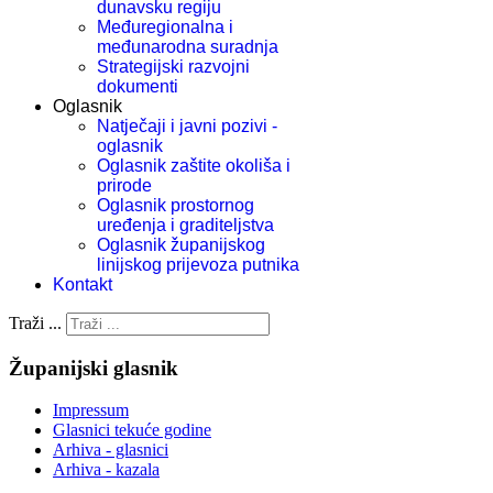
dunavsku regiju
Međuregionalna i
međunarodna suradnja
Strategijski razvojni
dokumenti
Oglasnik
Natječaji i javni pozivi -
oglasnik
Oglasnik zaštite okoliša i
prirode
Oglasnik prostornog
uređenja i graditeljstva
Oglasnik županijskog
linijskog prijevoza putnika
Kontakt
Traži ...
Županijski glasnik
Impressum
Glasnici tekuće godine
Arhiva - glasnici
Arhiva - kazala