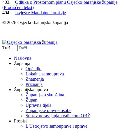
403.
Odluka o Prostornom planu Osječko-baranjske županije
(Pročišćeni tekst)
404.
Izvješće Mandatne komisije
© 2026 Osječko-baranjska županija
Izjava o pristupačnosti
Traži ...
Naslovna
Županija
Opći dio
Lokalna samouprava
Znamenja
Priznanja
Županijska uprava
Županijska skupština
Župan
Upravna tijela
Županijske pravne osobe
Sustav upravljanja kvalitetom OBŽ
Propisi
I. Ustrojstvo samouprave i uprave