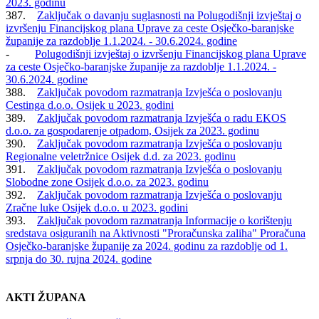
2023. godinu
387.
Zaključak o davanju suglasnosti na Polugodišnji izvještaj o
izvršenju Financijskog plana Uprave za ceste Osječko-baranjske
županije za razdoblje 1.1.2024. - 30.6.2024. godine
-
Polugodišnji izvještaj o izvršenju Financijskog plana Uprave
za ceste Osječko-baranjske županije za razdoblje 1.1.2024. -
30.6.2024. godine
388.
Zaključak povodom razmatranja Izvješća o poslovanju
Cestinga d.o.o. Osijek u 2023. godini
389.
Zaključak povodom razmatranja Izvješća o radu EKOS
d.o.o. za gospodarenje otpadom, Osijek za 2023. godinu
390.
Zaključak povodom razmatranja Izvješća o poslovanju
Regionalne veletržnice Osijek d.d. za 2023. godinu
391.
Zaključak povodom razmatranja Izvješća o poslovanju
Slobodne zone Osijek d.o.o. za 2023. godinu
392.
Zaključak povodom razmatranja Izvješća o poslovanju
Zračne luke Osijek d.o.o. u 2023. godini
393.
Zaključak povodom razmatranja Informacije o korištenju
sredstava osiguranih na Aktivnosti "Proračunska zaliha" Proračuna
Osječko-baranjske županije za 2024. godinu za razdoblje od 1.
srpnja do 30. rujna 2024. godine
AKTI ŽUPANA