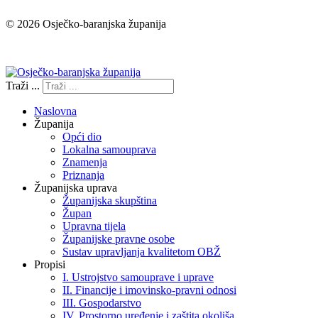
© 2026 Osječko-baranjska županija
Izjava o pristupačnosti
Traži ...
Naslovna
Županija
Opći dio
Lokalna samouprava
Znamenja
Priznanja
Županijska uprava
Županijska skupština
Župan
Upravna tijela
Županijske pravne osobe
Sustav upravljanja kvalitetom OBŽ
Propisi
I. Ustrojstvo samouprave i uprave
II. Financije i imovinsko-pravni odnosi
III. Gospodarstvo
IV. Prostorno uređenje i zaštita okoliša