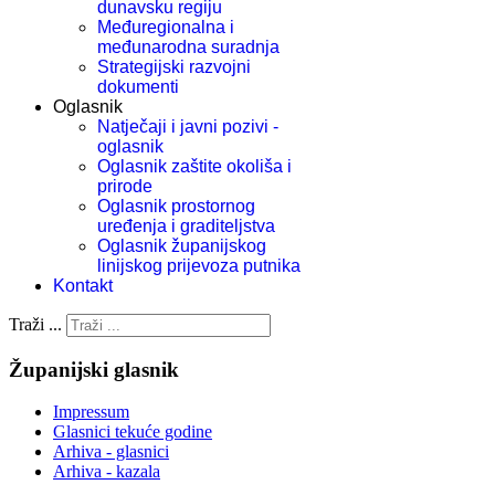
dunavsku regiju
Međuregionalna i
međunarodna suradnja
Strategijski razvojni
dokumenti
Oglasnik
Natječaji i javni pozivi -
oglasnik
Oglasnik zaštite okoliša i
prirode
Oglasnik prostornog
uređenja i graditeljstva
Oglasnik županijskog
linijskog prijevoza putnika
Kontakt
Traži ...
Županijski glasnik
Impressum
Glasnici tekuće godine
Arhiva - glasnici
Arhiva - kazala