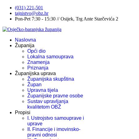
(031) 221-501
tajnistvo@obz.hr
Pon-Pet 7:30 - 15:30 // Osijek, Trg Ante Starčevića 2
Naslovna
Županija
Opći dio
Lokalna samouprava
Znamenja
Priznanja
Županijska uprava
Županijska skupština
Župan
Upravna tijela
Županijske pravne osobe
Sustav upravljanja
kvalitetom OBŽ
Propisi
I. Ustrojstvo samouprave i
uprave
II. Financije i imovinsko-
pravni odnosi