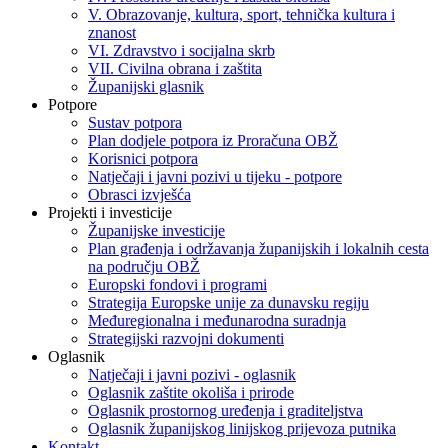
V. Obrazovanje, kultura, sport, tehnička kultura i
znanost
VI. Zdravstvo i socijalna skrb
VII. Civilna obrana i zaštita
Županijski glasnik
Potpore
Sustav potpora
Plan dodjele potpora iz Proračuna OBŽ
Korisnici potpora
Natječaji i javni pozivi u tijeku - potpore
Obrasci izvješća
Projekti i investicije
Županijske investicije
Plan građenja i održavanja županijskih i lokalnih cesta
na području OBŽ
Europski fondovi i programi
Strategija Europske unije za dunavsku regiju
Međuregionalna i međunarodna suradnja
Strategijski razvojni dokumenti
Oglasnik
Natječaji i javni pozivi - oglasnik
Oglasnik zaštite okoliša i prirode
Oglasnik prostornog uređenja i graditeljstva
Oglasnik županijskog linijskog prijevoza putnika
Kontakt