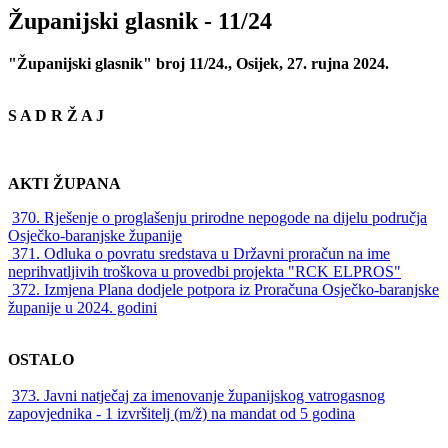
Županijski glasnik - 11/24
"Županijski glasnik" broj 11/24., Osijek, 27. rujna 2024.
S A D R Ž A J
AKTI ŽUPANA
370. Rješenje o proglašenju prirodne nepogode na dijelu područja
Osječko-baranjske županije
371. Odluka o povratu sredstava u Državni proračun na ime
neprihvatljivih troškova u provedbi projekta "RCK ELPROS"
372. Izmjena Plana dodjele potpora iz Proračuna Osječko-baranjske
županije u 2024. godini
OSTALO
373. Javni natječaj za imenovanje županijskog vatrogasnog
zapovjednika - 1 izvršitelj (m/ž) na mandat od 5 godina