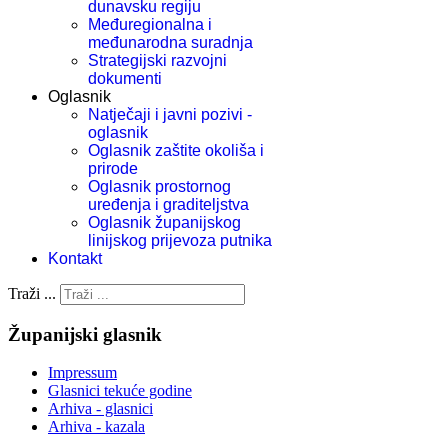
dunavsku regiju
Međuregionalna i
međunarodna suradnja
Strategijski razvojni
dokumenti
Oglasnik
Natječaji i javni pozivi -
oglasnik
Oglasnik zaštite okoliša i
prirode
Oglasnik prostornog
uređenja i graditeljstva
Oglasnik županijskog
linijskog prijevoza putnika
Kontakt
Traži ...
Županijski glasnik
Impressum
Glasnici tekuće godine
Arhiva - glasnici
Arhiva - kazala