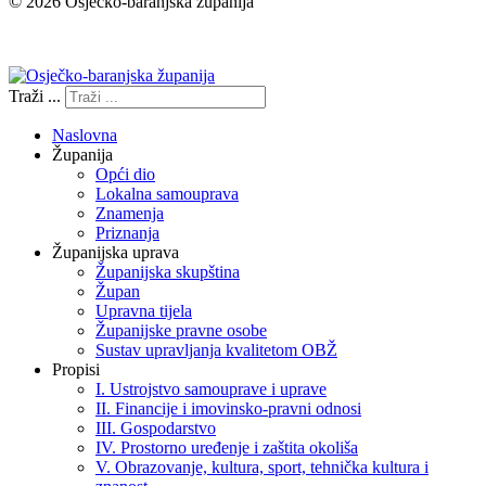
© 2026 Osječko-baranjska županija
Izjava o pristupačnosti
Traži ...
Naslovna
Županija
Opći dio
Lokalna samouprava
Znamenja
Priznanja
Županijska uprava
Županijska skupština
Župan
Upravna tijela
Županijske pravne osobe
Sustav upravljanja kvalitetom OBŽ
Propisi
I. Ustrojstvo samouprave i uprave
II. Financije i imovinsko-pravni odnosi
III. Gospodarstvo
IV. Prostorno uređenje i zaštita okoliša
V. Obrazovanje, kultura, sport, tehnička kultura i