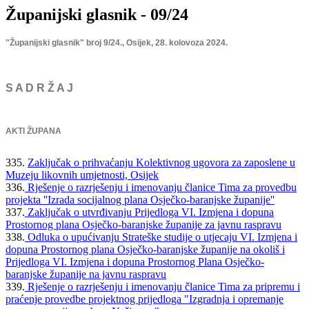
Županijski glasnik - 09/24
"Županijski glasnik" broj 9/24., Osijek, 28. kolovoza 2024.
S A D R Ž A J
AKTI ŽUPANA
335.
Zaključak o prihvaćanju Kolektivnog ugovora za zaposlene u
Muzeju likovnih umjetnosti, Osijek
336.
Rješenje o razrješenju i imenovanju članice Tima za provedbu
projekta ''Izrada socijalnog plana Osječko-baranjske županije''
337.
Zaključak o utvrđivanju Prijedloga VI. Izmjena i dopuna
Prostornog plana Osječko-baranjske županije za javnu raspravu
338.
Odluka o upućivanju Strateške studije o utjecaju VI. Izmjena i
dopuna Prostornog plana Osječko-baranjske županije na okoliš i
Prijedloga VI. Izmjena i dopuna Prostornog Plana Osječko-
baranjske županije na javnu raspravu
339.
Rješenje o razrješenju i imenovanju članice Tima za pripremu i
praćenje provedbe projektnog prijedloga "Izgradnja i opremanje