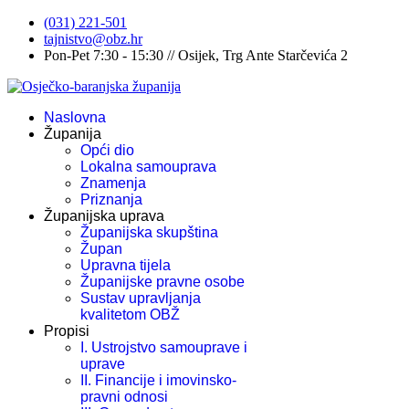
(031) 221-501
tajnistvo@obz.hr
Pon-Pet 7:30 - 15:30 // Osijek, Trg Ante Starčevića 2
Naslovna
Županija
Opći dio
Lokalna samouprava
Znamenja
Priznanja
Županijska uprava
Županijska skupština
Župan
Upravna tijela
Županijske pravne osobe
Sustav upravljanja
kvalitetom OBŽ
Propisi
I. Ustrojstvo samouprave i
uprave
II. Financije i imovinsko-
pravni odnosi