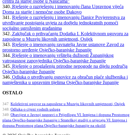
centra za starije osobe u Našicama"
340.
Rješenje o razrješenju i imenovanju člana Upravnog vijeća
Doma za starije i nemoćne osobe Đakovo
341.
Rješenje o razrješenju i imenovanju članice Povjerenstva za
utvrđivanje postojanja uvjeta za dodjelu jednokratnih pomoći
socijalno ugroženim građanima
342.
Zaključak o prihvaćanju Dodatka I. Kolektivnom ugovoru za
zaposlene u Muzeju likovnih umjetnosti, Osijek
343.
Rješenje o imenovanju ravnatelja Javne ustanove Zavod za
prostorno uređenje Osječko-baranjske županije
344.
Rješenje o imenovanju vršitelja dužnosti Županijskog
vatrogasnog zapovjednika Osječko-baranjske županije
345.
Rješenje o proglašenju prirodne nepogode na dijelu područja
Osječko-baranjske županije
346.
Odluka o utvrđivanju osnovice za obračun plaće službenika i
namještenika u upravnim tijelima Osječko-baranjske županije
OSTALO
347.
Kolektivni ugovor za zaposlene u Muzeju likovnih umjetnosti, Osijek
348.
Odluka o cijeni vodnih usluga
349.
Obavijest o Javnoj raspravi o Prijedlogu VI. Izmjena i dopuna Prostornog
plana Osječko-baranjske županije i Strateškoj studiji o utjecaju VI. Izmjena i
dopuna Prostornog plana Osječko-baranjske županije na okoliš