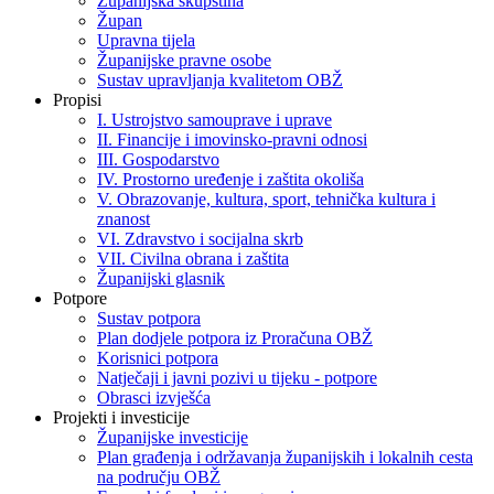
Županijska skupština
Župan
Upravna tijela
Županijske pravne osobe
Sustav upravljanja kvalitetom OBŽ
Propisi
I. Ustrojstvo samouprave i uprave
II. Financije i imovinsko-pravni odnosi
III. Gospodarstvo
IV. Prostorno uređenje i zaštita okoliša
V. Obrazovanje, kultura, sport, tehnička kultura i
znanost
VI. Zdravstvo i socijalna skrb
VII. Civilna obrana i zaštita
Županijski glasnik
Potpore
Sustav potpora
Plan dodjele potpora iz Proračuna OBŽ
Korisnici potpora
Natječaji i javni pozivi u tijeku - potpore
Obrasci izvješća
Projekti i investicije
Županijske investicije
Plan građenja i održavanja županijskih i lokalnih cesta
na području OBŽ