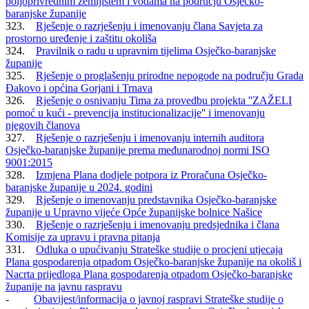
poljoprivrednim zemljištem i vodama na području Osječko-
baranjske županije
323.
Rješenje o razrješenju i imenovanju člana Savjeta za
prostorno uređenje i zaštitu okoliša
324.
Pravilnik o radu u upravnim tijelima Osječko-baranjske
županije
325.
Rješenje o proglašenju prirodne nepogode na području Grada
Đakovo i općina Gorjani i Trnava
326.
Rješenje o osnivanju Tima za provedbu projekta ''ZAŽELI
pomoć u kući - prevencija institucionalizacije'' i imenovanju
njegovih članova
327.
Rješenje o razrješenju i imenovanju internih auditora
Osječko-baranjske županije prema međunarodnoj normi ISO
9001:2015
328.
Izmjena Plana dodjele potpora iz Proračuna Osječko-
baranjske županije u 2024. godini
329.
Rješenje o imenovanju predstavnika Osječko-baranjske
županije u Upravno vijeće Opće županijske bolnice Našice
330.
Rješenje o razrješenju i imenovanju predsjednika i člana
Komisije za upravu i pravna pitanja
331.
Odluka o upućivanju Strateške studije o procjeni utjecaja
Plana gospodarenja otpadom Osječko-baranjske županije na okoliš i
Nacrta prijedloga Plana gospodarenja otpadom Osječko-baranjske
županije na javnu raspravu
-
Obavijest/informacija o javnoj raspravi Strateške studije o