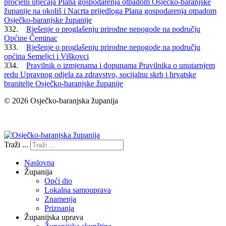
procjeni utjecaja Plana gospodarenja otpadom Osječko-baranjske
županije na okoliš i Nacrta prijedloga Plana gospodarenja otpadom
Osječko-baranjske županije
332.
Rješenje o proglašenju prirodne nepogode na području
Općine Čeminac
333.
Rješenje o proglašenju prirodne nepogode na području
općina Semeljci i Viškovci
334.
Pravilnik o izmjenama i dopunama Pravilnika o unutarnjem
redu Upravnog odjela za zdravstvo, socijalnu skrb i hrvatske
branitelje Osječko-baranjske županije
© 2026 Osječko-baranjska županija
Izjava o pristupačnosti
Traži ...
Naslovna
Županija
Opći dio
Lokalna samouprava
Znamenja
Priznanja
Županijska uprava