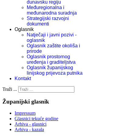
dunavsku regiju
Međuregionalna i
međunarodna suradnja
Strategijski razvojni
dokumenti
Oglasnik
Natječaji i javni pozivi -
oglasnik
Oglasnik zaštite okoliša i
prirode
Oglasnik prostornog
uređenja i graditeljstva
Oglasnik županijskog
linijskog prijevoza putnika
Kontakt
Traži ...
Županijski glasnik
Impressum
Glasnici tekuće godine
Arhiva - glasnici
Arhiva - kazala