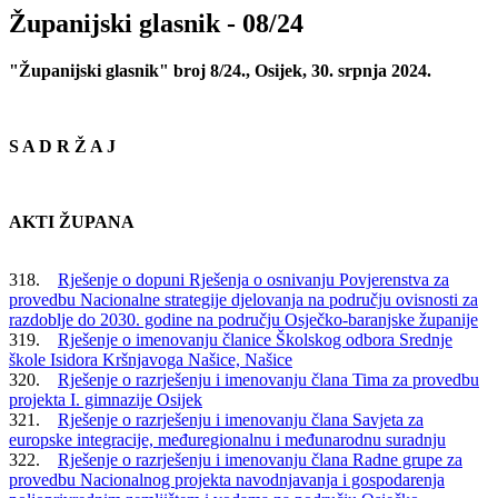
Županijski glasnik - 08/24
"Županijski glasnik" broj 8/24., Osijek, 30. srpnja 2024.
S A D R Ž A J
AKTI ŽUPANA
318.
Rješenje o dopuni Rješenja o osnivanju Povjerenstva za
provedbu Nacionalne strategije djelovanja na području ovisnosti za
razdoblje do 2030. godine na području Osječko-baranjske županije
319.
Rješenje o imenovanju članice Školskog odbora Srednje
škole Isidora Kršnjavoga Našice, Našice
320.
Rješenje o razrješenju i imenovanju člana Tima za provedbu
projekta I. gimnazije Osijek
321.
Rješenje o razrješenju i imenovanju člana Savjeta za
europske integracije, međuregionalnu i međunarodnu suradnju
322.
Rješenje o razrješenju i imenovanju člana Radne grupe za
provedbu Nacionalnog projekta navodnjavanja i gospodarenja