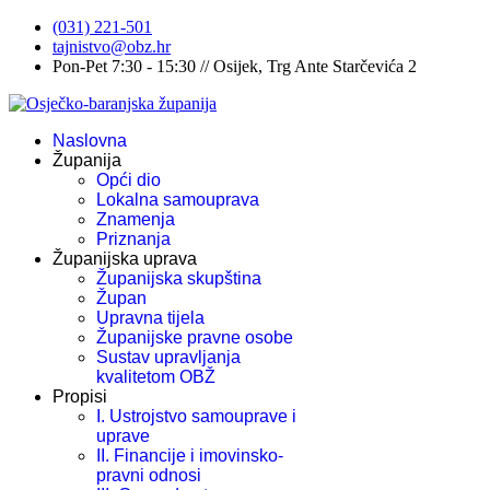
(031) 221-501
tajnistvo@obz.hr
Pon-Pet 7:30 - 15:30 // Osijek, Trg Ante Starčevića 2
Naslovna
Županija
Opći dio
Lokalna samouprava
Znamenja
Priznanja
Županijska uprava
Županijska skupština
Župan
Upravna tijela
Županijske pravne osobe
Sustav upravljanja
kvalitetom OBŽ
Propisi
I. Ustrojstvo samouprave i
uprave
II. Financije i imovinsko-
pravni odnosi