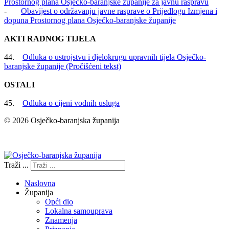
Prostornog plana Osječko-baranjske županije za javnu raspravu
-
Obavijest o održavanju javne rasprave o Prijedlogu Izmjena i
dopuna Prostornog plana Osječko-baranjske županije
AKTI RADNOG TIJELA
44.
Odluka o ustrojstvu i djelokrugu upravnih tijela Osječko-
baranjske županije (Pročišćeni tekst)
OSTALI
45.
Odluka o cijeni vodnih usluga
© 2026 Osječko-baranjska županija
Izjava o pristupačnosti
Traži ...
Naslovna
Županija
Opći dio
Lokalna samouprava
Znamenja