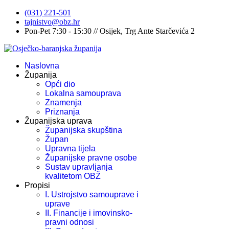
(031) 221-501
tajnistvo@obz.hr
Pon-Pet 7:30 - 15:30 // Osijek, Trg Ante Starčevića 2
Naslovna
Županija
Opći dio
Lokalna samouprava
Znamenja
Priznanja
Županijska uprava
Županijska skupština
Župan
Upravna tijela
Županijske pravne osobe
Sustav upravljanja
kvalitetom OBŽ
Propisi
I. Ustrojstvo samouprave i
uprave
II. Financije i imovinsko-
pravni odnosi