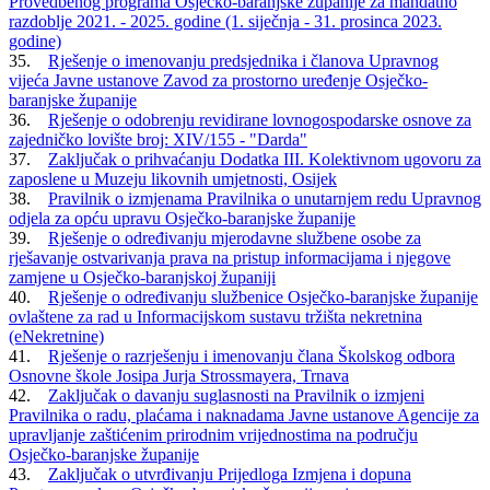
Provedbenog programa Osječko-baranjske županije za mandatno
razdoblje 2021. - 2025. godine (1. siječnja - 31. prosinca 2023.
godine)
35.
Rješenje o imenovanju predsjednika i članova Upravnog
vijeća Javne ustanove Zavod za prostorno uređenje Osječko-
baranjske županije
36.
Rješenje o odobrenju revidirane lovnogospodarske osnove za
zajedničko lovište broj: XIV/155 - "Darda"
37.
Zaključak o prihvaćanju Dodatka III. Kolektivnom ugovoru za
zaposlene u Muzeju likovnih umjetnosti, Osijek
38.
Pravilnik o izmjenama Pravilnika o unutarnjem redu Upravnog
odjela za opću upravu Osječko-baranjske županije
39.
Rješenje o određivanju mjerodavne službene osobe za
rješavanje ostvarivanja prava na pristup informacijama i njegove
zamjene u Osječko-baranjskoj županiji
40.
Rješenje o određivanju službenice Osječko-baranjske županije
ovlaštene za rad u Informacijskom sustavu tržišta nekretnina
(eNekretnine)
41.
Rješenje o razrješenju i imenovanju člana Školskog odbora
Osnovne škole Josipa Jurja Strossmayera, Trnava
42.
Zaključak o davanju suglasnosti na Pravilnik o izmjeni
Pravilnika o radu, plaćama i naknadama Javne ustanove Agencije za
upravljanje zaštićenim prirodnim vrijednostima na području
Osječko-baranjske županije
43.
Zaključak o utvrđivanju Prijedloga Izmjena i dopuna