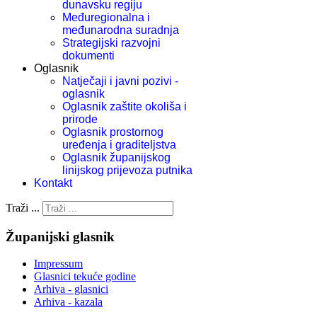
dunavsku regiju
Međuregionalna i
međunarodna suradnja
Strategijski razvojni
dokumenti
Oglasnik
Natječaji i javni pozivi -
oglasnik
Oglasnik zaštite okoliša i
prirode
Oglasnik prostornog
uređenja i graditeljstva
Oglasnik županijskog
linijskog prijevoza putnika
Kontakt
Traži ...
Županijski glasnik
Impressum
Glasnici tekuće godine
Arhiva - glasnici
Arhiva - kazala