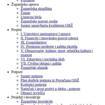
Priznanja
Županijska uprava
Županijska skupština
Župan
Upravna tijela
Županijske pravne osobe
Sustav upravljanja kvalitetom OBŽ
Propisi
I. Ustrojstvo samouprave i uprave
II. Financije i imovinsko-pravni odnosi
III. Gospodarstvo
IV. Prostorno uređenje i zaštita okoliša
V. Obrazovanje, kultura, sport, tehnička kultura i
znanost
VI. Zdravstvo i socijalna skrb
VII. Civilna obrana i zaštita
Županijski glasnik
Potpore
Sustav potpora
Plan dodjele potpora iz Proračuna OBŽ
Korisnici potpora
Natječaji i javni pozivi u tijeku - potpore
Obrasci izvješća
Projekti i investicije
Županijske investicije