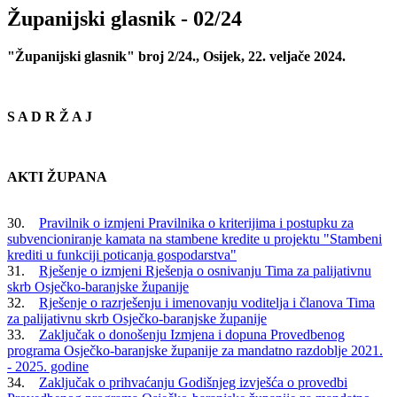
Županijski glasnik - 02/24
"Županijski glasnik" broj 2/24., Osijek, 22. veljače 2024.
S A D R Ž A J
AKTI ŽUPANA
30.
Pravilnik o izmjeni Pravilnika o kriterijima i postupku za
subvencioniranje kamata na stambene kredite u projektu "Stambeni
krediti u funkciji poticanja gospodarstva"
31.
Rješenje o izmjeni Rješenja o osnivanju Tima za palijativnu
skrb Osječko-baranjske županije
32.
Rješenje o razrješenju i imenovanju voditelja i članova Tima
za palijativnu skrb Osječko-baranjske županije
33.
Zaključak o donošenju Izmjena i dopuna Provedbenog
programa Osječko-baranjske županije za mandatno razdoblje 2021.
- 2025. godine
34.
Zaključak o prihvaćanju Godišnjeg izvješća o provedbi