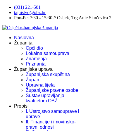
(031) 221-501
tajnistvo@obz.hr
Pon-Pet 7:30 - 15:30 // Osijek, Trg Ante Starčevića 2
Naslovna
Županija
Opći dio
Lokalna samouprava
Znamenja
Priznanja
Županijska uprava
Županijska skupština
Župan
Upravna tijela
Županijske pravne osobe
Sustav upravljanja
kvalitetom OBŽ
Propisi
I. Ustrojstvo samouprave i
uprave
II. Financije i imovinsko-
pravni odnosi