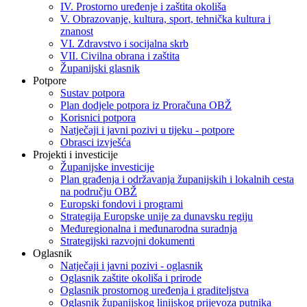
IV. Prostorno uređenje i zaštita okoliša
V. Obrazovanje, kultura, sport, tehnička kultura i
znanost
VI. Zdravstvo i socijalna skrb
VII. Civilna obrana i zaštita
Županijski glasnik
Potpore
Sustav potpora
Plan dodjele potpora iz Proračuna OBŽ
Korisnici potpora
Natječaji i javni pozivi u tijeku - potpore
Obrasci izvješća
Projekti i investicije
Županijske investicije
Plan građenja i održavanja županijskih i lokalnih cesta
na području OBŽ
Europski fondovi i programi
Strategija Europske unije za dunavsku regiju
Međuregionalna i međunarodna suradnja
Strategijski razvojni dokumenti
Oglasnik
Natječaji i javni pozivi - oglasnik
Oglasnik zaštite okoliša i prirode
Oglasnik prostornog uređenja i graditeljstva
Oglasnik županijskog linijskog prijevoza putnika