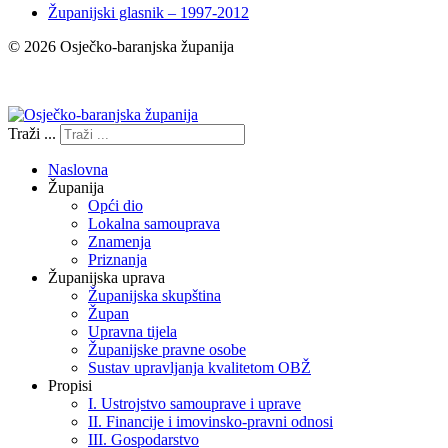
Županijski glasnik – 1997-2012
© 2026 Osječko-baranjska županija
Izjava o pristupačnosti
Traži ...
Naslovna
Županija
Opći dio
Lokalna samouprava
Znamenja
Priznanja
Županijska uprava
Županijska skupština
Župan
Upravna tijela
Županijske pravne osobe
Sustav upravljanja kvalitetom OBŽ
Propisi
I. Ustrojstvo samouprave i uprave
II. Financije i imovinsko-pravni odnosi
III. Gospodarstvo