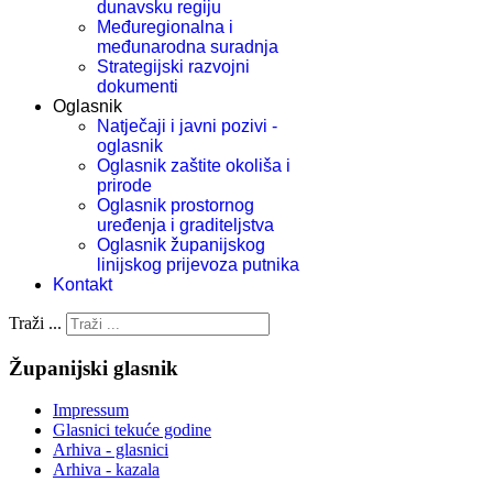
dunavsku regiju
Međuregionalna i
međunarodna suradnja
Strategijski razvojni
dokumenti
Oglasnik
Natječaji i javni pozivi -
oglasnik
Oglasnik zaštite okoliša i
prirode
Oglasnik prostornog
uređenja i graditeljstva
Oglasnik županijskog
linijskog prijevoza putnika
Kontakt
Traži ...
Županijski glasnik
Impressum
Glasnici tekuće godine
Arhiva - glasnici
Arhiva - kazala