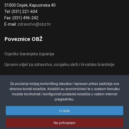
31000 Osijek, Kapucinska 40
Tel: (031) 221-604
Fax: (031) 496-242
E-mail:
zdravstvo@obz.hr
Poveznice OBŽ
Osječko-baranjska županija
Upravni odjel za zdravstvo, socijalnu skrb i hrvatske branitelje
Ostale poveznice
Za pružanje boljeg korisničkog iskustva i ispravan prikaz sadržaja ova
stranica koristi kolačiće. Kolačići su anonimizirani te u svakom trenutku
možete kontrolirati i konfigurirati postavke kolačića u vašem Internet
Narodne novine
pregledniku.
Zakon o socijalnoj skrbi
U redu
Hrvatski zavod za socijalni rad
Ne prihvaćam
Središnji državni portal