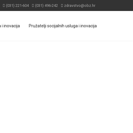
(031) 221-604
(031) 496-242
zdravstvo@obz.hr
 i inovacija
Pružatelji socijalnih usluga i inovacija