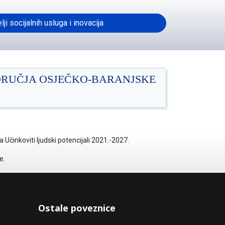
ji socijalnih usluga i inovacija
ODRUČJA OSJEČKO-BARANJSKE
Učinkoviti ljudski potencijali 2021.-2027.
e.
Ostale poveznice