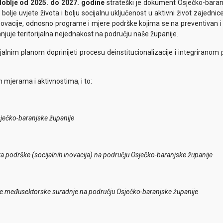
doblje od 2025. do 2027. godine
strateški je dokument Osječko-baranjsk
e bolje uvjete života i bolju socijalnu uključenost u aktivni život zajedni
e inovacije, odnosno programe i mjere podrške kojima se na preventivan
anjuje teritorijalna nejednakost na području naše županije.
alnim planom doprinijeti procesu deinstitucionalizacije i integriranom 
im mjerama i aktivnostima, i to:
sječko-baranjske županije
era podrške (socijalnih inovacija) na području Osječko-baranjske županije
canje međusektorske suradnje na području Osječko-baranjske županije