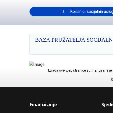
Korisnici socijalnih uslug
BAZA PRUŽATELJA SOCIJALN
Izrada ove web stranice sufinancirana je 
S
Financiranje
Sjedi