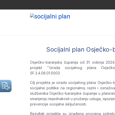
Socijalni plan Osječko-
Osječko-baranjska županija od 31. svibnja 2024
projekt ''Izrada socijalnog plana Osječko
SF.3.4.08.01.0003.
Cilj projekta je izrada socijalnog plana Osječko-
socijalne politike na regionalnoj razini i osnaživ
službenika Osječko-baranjske županije u planiranju
smanjenja nejednakosti u pružanju usluga, ispunjenj
prevencije socijalne isključenosti.
Rezultati projekta su izrađena procjena potre