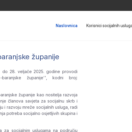
Naslovnica
Korisnici socijalnih usluga
baranjske županije
. do 28. veljače 2025. godine provodi
-baranjske županije'', kodni broj:
baranjske županije kao nositelja razvoja
anje članova savjeta za socijalnu skrb i
 i razvoju mreže socijalnih usluga, radi
a potreba socijalno osjetljivih skupina i
ba za socijalnim uslugama na području