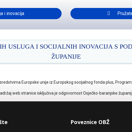
a i inovacija
Pružatel
IH USLUGA I SOCIJALNIH INOVACIJA S P
ŽUPANIJE
sredstvima Europske unije iz Europskog socijalnog fonda plus, Programa 
adržaj web stranice isključiva je odgovornost Osječko-baranjske županij
šte
Poveznice OBŽ