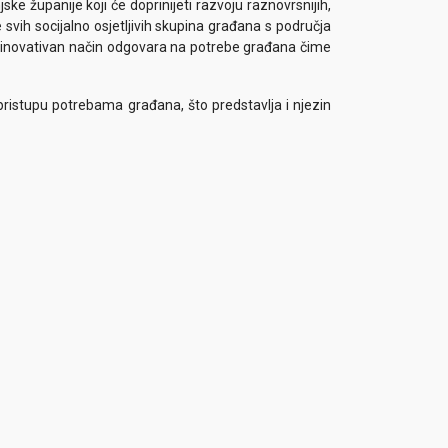
e županije koji će doprinijeti razvoju raznovrsnijih,
ce svih socijalno osjetljivih skupina građana s područja
 i inovativan način odgovara na potrebe građana čime
pristupu potrebama građana, što predstavlja i njezin