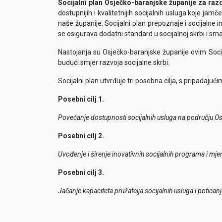
Socijalni plan Osječko-baranjske županije za raz
dostupnijih i kvalitetnijih socijalnih usluga koje jamč
naše županije. Socijalni plan prepoznaje i socijaln
se osigurava dodatni standard u socijalnoj skrbi i sm
Nastojanja su Osječko-baranjske županije ovim Socij
budući smjer razvoja socijalne skrbi.
Socijalni plan utvrđuje tri posebna cilja, s pripadajuć
Posebni cilj 1.
Povećanje dostupnosti socijalnih usluga na području O
Posebni cilj 2.
Uvođenje i širenje inovativnih socijalnih programa i mj
Posebni cilj 3.
Jačanje kapaciteta pružatelja socijalnih usluga i poti