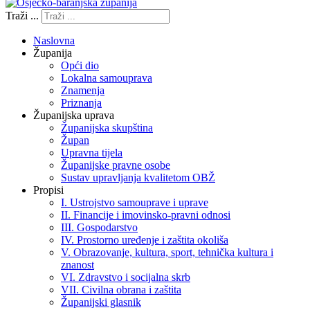
Traži ...
Naslovna
Županija
Opći dio
Lokalna samouprava
Znamenja
Priznanja
Županijska uprava
Županijska skupština
Župan
Upravna tijela
Županijske pravne osobe
Sustav upravljanja kvalitetom OBŽ
Propisi
I. Ustrojstvo samouprave i uprave
II. Financije i imovinsko-pravni odnosi
III. Gospodarstvo
IV. Prostorno uređenje i zaštita okoliša
V. Obrazovanje, kultura, sport, tehnička kultura i
znanost
VI. Zdravstvo i socijalna skrb
VII. Civilna obrana i zaštita
Županijski glasnik