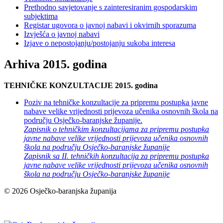
Prethodno savjetovanje s zainteresiranim gospodarskim
subjektima
Registar ugovora o javnoj nabavi i okvirnih sporazuma
Izvješća o javnoj nabavi
Izjave o nepostojanju/postojanju sukoba interesa
Arhiva 2015. godina
TEHNIČKE KONZULTACIJE 2015. godina
Poziv na tehničke konzultacije za pripremu postupka javne
nabave velike vrijednosti prijevoza učenika osnovnih škola na
području Osječko-baranjske županije.
Zapisnik o tehničkim konzultacijama za pripremu postupka
javne nabave velike vrijednosti prijevoza učenika osnovnih
škola na području Osječko-baranjske županije
Zapisnik sa II. tehničkih konzultacija za pripremu postupka
javne nabave velike vrijednosti prijevoza učenika osnovnih
škola na području Osječko-baranjske županije
© 2026 Osječko-baranjska županija
Izjava o pristupačnosti