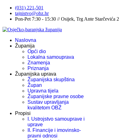
(031) 221-501
tajnistvo@obz.hr
Pon-Pet 7:30 - 15:30 // Osijek, Trg Ante Starčevića 2
Naslovna
Županija
Opći dio
Lokalna samouprava
Znamenja
Priznanja
Županijska uprava
Županijska skupština
Župan
Upravna tijela
Županijske pravne osobe
Sustav upravljanja
kvalitetom OBŽ
Propisi
I. Ustrojstvo samouprave i
uprave
II. Financije i imovinsko-
pravni odnosi