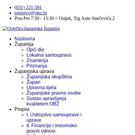
(031) 221-501
tajnistvo@obz.hr
Pon-Pet 7:30 - 15:30 // Osijek, Trg Ante Starčevića 2
Naslovna
Županija
Opći dio
Lokalna samouprava
Znamenja
Priznanja
Županijska uprava
Županijska skupština
Župan
Upravna tijela
Županijske pravne osobe
Sustav upravljanja
kvalitetom OBŽ
Propisi
I. Ustrojstvo samouprave i
uprave
II. Financije i imovinsko-
pravni odnosi