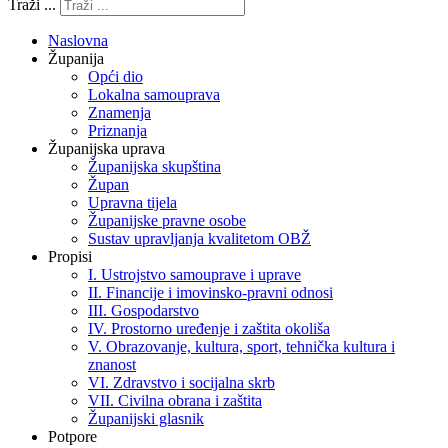
Traži ...
Naslovna
Županija
Opći dio
Lokalna samouprava
Znamenja
Priznanja
Županijska uprava
Županijska skupština
Župan
Upravna tijela
Županijske pravne osobe
Sustav upravljanja kvalitetom OBŽ
Propisi
I. Ustrojstvo samouprave i uprave
II. Financije i imovinsko-pravni odnosi
III. Gospodarstvo
IV. Prostorno uređenje i zaštita okoliša
V. Obrazovanje, kultura, sport, tehnička kultura i
znanost
VI. Zdravstvo i socijalna skrb
VII. Civilna obrana i zaštita
Županijski glasnik
Potpore