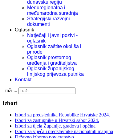
dunavsku regiju
Međuregionalna i
međunarodna suradnja
Strategijski razvojni
dokumenti
Oglasnik
Natječaji i javni pozivi -
oglasnik
Oglasnik zaštite okoliša i
prirode
Oglasnik prostornog
uređenja i graditeljstva
Oglasnik županijskog
linijskog prijevoza putnika
Kontakt
Traži ...
Izbori
Izbori za predsjednika Republike Hrvatske 2024.
Izbori za zastupnike u Hrvatski sabor 2024.
Izbori za tijela Županije, gradova i općina
Izbori za vijeća i predstavnike nacionalnih manjina
Državno izborno povjerenstvo