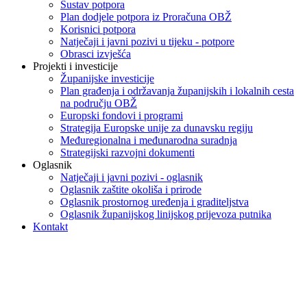
Sustav potpora
Plan dodjele potpora iz Proračuna OBŽ
Korisnici potpora
Natječaji i javni pozivi u tijeku - potpore
Obrasci izvješća
Projekti i investicije
Županijske investicije
Plan građenja i održavanja županijskih i lokalnih cesta
na području OBŽ
Europski fondovi i programi
Strategija Europske unije za dunavsku regiju
Međuregionalna i međunarodna suradnja
Strategijski razvojni dokumenti
Oglasnik
Natječaji i javni pozivi - oglasnik
Oglasnik zaštite okoliša i prirode
Oglasnik prostornog uređenja i graditeljstva
Oglasnik županijskog linijskog prijevoza putnika
Kontakt