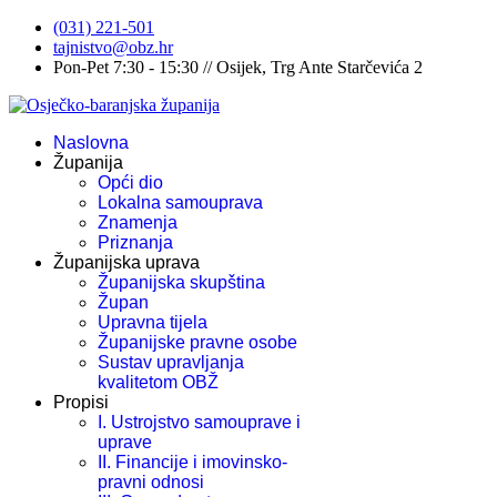
(031) 221-501
tajnistvo@obz.hr
Pon-Pet 7:30 - 15:30 // Osijek, Trg Ante Starčevića 2
Naslovna
Županija
Opći dio
Lokalna samouprava
Znamenja
Priznanja
Županijska uprava
Županijska skupština
Župan
Upravna tijela
Županijske pravne osobe
Sustav upravljanja
kvalitetom OBŽ
Propisi
I. Ustrojstvo samouprave i
uprave
II. Financije i imovinsko-
pravni odnosi