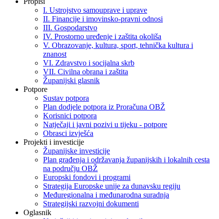
Propisi
I. Ustrojstvo samouprave i uprave
II. Financije i imovinsko-pravni odnosi
III. Gospodarstvo
IV. Prostorno uređenje i zaštita okoliša
V. Obrazovanje, kultura, sport, tehnička kultura i
znanost
VI. Zdravstvo i socijalna skrb
VII. Civilna obrana i zaštita
Županijski glasnik
Potpore
Sustav potpora
Plan dodjele potpora iz Proračuna OBŽ
Korisnici potpora
Natječaji i javni pozivi u tijeku - potpore
Obrasci izvješća
Projekti i investicije
Županijske investicije
Plan građenja i održavanja županijskih i lokalnih cesta
na području OBŽ
Europski fondovi i programi
Strategija Europske unije za dunavsku regiju
Međuregionalna i međunarodna suradnja
Strategijski razvojni dokumenti
Oglasnik