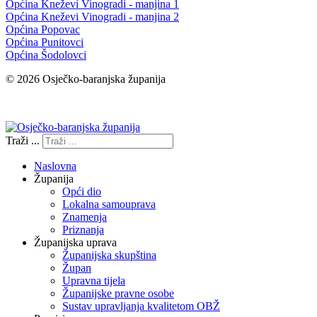
Općina Kneževi Vinogradi - manjina 1
Općina Kneževi Vinogradi - manjina 2
Općina Popovac
Općina Punitovci
Općina Šodolovci
© 2026 Osječko-baranjska županija
Izjava o pristupačnosti
Traži ...
Naslovna
Županija
Opći dio
Lokalna samouprava
Znamenja
Priznanja
Županijska uprava
Županijska skupština
Župan
Upravna tijela
Županijske pravne osobe
Sustav upravljanja kvalitetom OBŽ