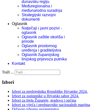
dunavsku regiju
Međuregionalna i
međunarodna suradnja
Strategijski razvojni
dokumenti
Oglasnik
Natječaji i javni pozivi -
oglasnik
Oglasnik zaštite okoliša i
prirode
Oglasnik prostornog
uređenja i graditeljstva
Oglasnik županijskog
linijskog prijevoza putnika
Kontakt
Traži ...
Izbori
Izbori za predsjednika Republike Hrvatske 2024.
Izbori za zastupnike u Hrvatski sabor 2024.
Izbori za tijela Županije, gradova i općina
Izbori za vijeća i predstavnike nacionalnih manjina
Državno izborno povjerenstvo