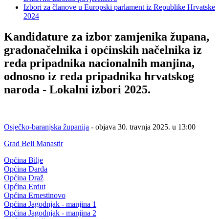
Izbori za članove u Europski parlament iz Republike Hrvatske
2024
Kandidature za izbor zamjenika župana,
gradonačelnika i općinskih načelnika iz
reda pripadnika nacionalnih manjina,
odnosno iz reda pripadnika hrvatskog
naroda - Lokalni izbori 2025.
Osječko-baranjska županija
- objava 30. travnja 2025. u 13:00
Grad Beli Manastir
Općina Bilje
Općina Darda
Općina Draž
Općina Erdut
Općina Ernestinovo
Općina Jagodnjak - manjina 1
Općina Jagodnjak - manjina 2