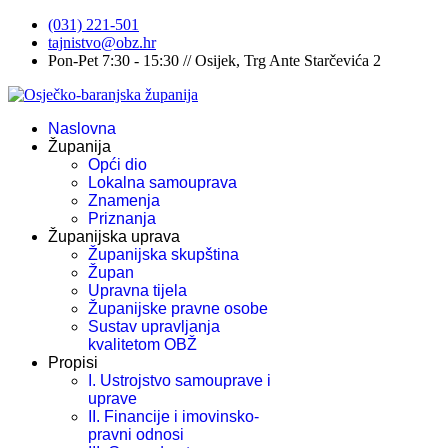
(031) 221-501
tajnistvo@obz.hr
Pon-Pet 7:30 - 15:30 // Osijek, Trg Ante Starčevića 2
Naslovna
Županija
Opći dio
Lokalna samouprava
Znamenja
Priznanja
Županijska uprava
Županijska skupština
Župan
Upravna tijela
Županijske pravne osobe
Sustav upravljanja
kvalitetom OBŽ
Propisi
I. Ustrojstvo samouprave i
uprave
II. Financije i imovinsko-
pravni odnosi