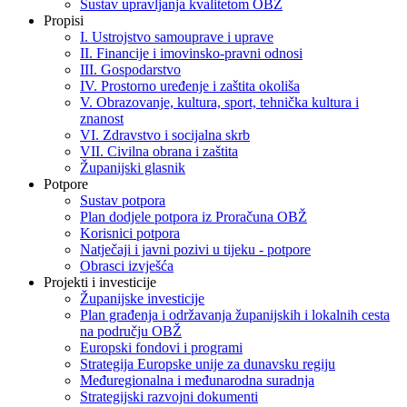
Sustav upravljanja kvalitetom OBŽ
Propisi
I. Ustrojstvo samouprave i uprave
II. Financije i imovinsko-pravni odnosi
III. Gospodarstvo
IV. Prostorno uređenje i zaštita okoliša
V. Obrazovanje, kultura, sport, tehnička kultura i
znanost
VI. Zdravstvo i socijalna skrb
VII. Civilna obrana i zaštita
Županijski glasnik
Potpore
Sustav potpora
Plan dodjele potpora iz Proračuna OBŽ
Korisnici potpora
Natječaji i javni pozivi u tijeku - potpore
Obrasci izvješća
Projekti i investicije
Županijske investicije
Plan građenja i održavanja županijskih i lokalnih cesta
na području OBŽ
Europski fondovi i programi
Strategija Europske unije za dunavsku regiju
Međuregionalna i međunarodna suradnja
Strategijski razvojni dokumenti