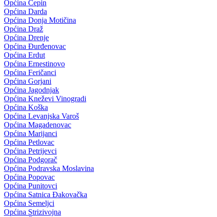
Općina Čepin
Općina Darda
Općina Donja Motičina
Općina Draž
Općina Drenje
Općina Đurđenovac
Općina Erdut
Općina Ernestinovo
Općina Feričanci
Općina Gorjani
Općina Jagodnjak
Općina Kneževi Vinogradi
Općina Koška
Općina Levanjska Varoš
Općina Magadenovac
Općina Marijanci
Općina Petlovac
Općina Petrijevci
Općina Podgorač
Općina Podravska Moslavina
Općina Popovac
Općina Punitovci
Općina Satnica Đakovačka
Općina Semeljci
Općina Strizivojna