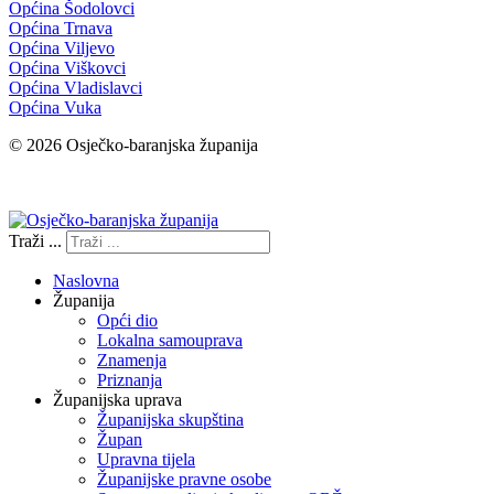
Općina Šodolovci
Općina Trnava
Općina Viljevo
Općina Viškovci
Općina Vladislavci
Općina Vuka
© 2026 Osječko-baranjska županija
Izjava o pristupačnosti
Traži ...
Naslovna
Županija
Opći dio
Lokalna samouprava
Znamenja
Priznanja
Županijska uprava
Županijska skupština
Župan
Upravna tijela
Županijske pravne osobe