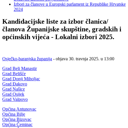
Izbori za članove u Europski parlament iz Republike Hrvatske
2024
Kandidacijske liste za izbor članica/
članova Županijske skupštine, gradskih i
općinskih vijeća - Lokalni izbori 2025.
Osječko-baranjska županija
- objava 30. travnja 2025. u 13:00
Grad Beli Manastir
Grad Belišće
Grad Donji Miholjac
Grad Đakovo
Grad Našice
Grad Osijek
Grad Valpovo
Općina Antunovac
Općina Bilje
Općina Bizovac
Općina Čeminac