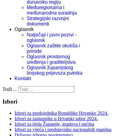
dunavsku regiju
Međuregionalna i
međunarodna suradnja
Strategijski razvojni
dokumenti
Oglasnik
Natječaji i javni pozivi -
oglasnik
Oglasnik zaštite okoliša i
prirode
Oglasnik prostornog
uređenja i graditeljstva
Oglasnik županijskog
linijskog prijevoza putnika
Kontakt
Traži ...
Izbori
Izbori za predsjednika Republike Hrvatske 2024.
Izbori za zastupnike u Hrvatski sabor 2024.
Izbori za tijela Županije, gradova i općina
Izbori za vijeća i predstavnike nacionalnih manjina
Državno izborno povjerenstvo