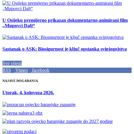
U Osijeku premijerno prikazan dokumentarno-animirani film
„Mupovci Dalj“
Sastanak o ASK: Biosigurnost je ključ opstanka svinjogojstva
Sve vijesti
RSS
Vimeo
facebook
NAJAVE DOGAĐANJA
Utorak, 4. kolovoza 2026.