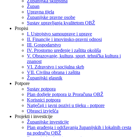
Županijska skupština
Župan
Upravna tijela
Županijske pravne osobe
Sustav upravljanja kvalitetom OBŽ
Propisi
I. Ustrojstvo samouprave i uprave
II. Financije i imovinsko-pravni odnosi
III. Gospodarstvo
IV. Prostorno uređenje i zaštita okoliša
V. Obrazovanje, kultura, sport, tehnička kultura i
znanost
VI. Zdravstvo i socijalna skrb
VII. Civilna obrana i zaštita
Županijski glasnik
Potpore
Sustav potpora
Plan dodjele potpora iz Proračuna OBŽ
Korisnici potpora
Natječaji i javni pozivi u tijeku - potpore
Obrasci izvješća
Projekti i investicije
Županijske investicije
Plan građenja i održavanja županijskih i lokalnih cesta
na području OBŽ