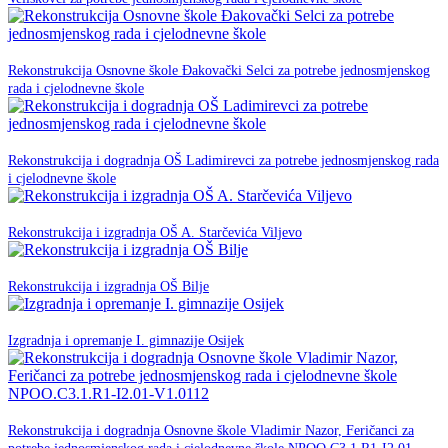
11. Lipnja 2025.
Rekonstrukcija Osnovne škole Đakovački Selci za potrebe jednosmjenskog
NPOO
rada i cjelodnevne škole
05. svibnja 2025.
Rekonstrukcija i dogradnja OŠ Ladimirevci za potrebe jednosmjenskog rada
NPOO
i cjelodnevne škole
23. siječnja 2025.
NPOO
Rekonstrukcija i izgradnja OŠ A. Starčevića Viljevo
22. siječnja 2025.
NPOO
Rekonstrukcija i izgradnja OŠ Bilje
21. siječnja 2025.
NPOO
Izgradnja i opremanje I. gimnazije Osijek
30. studenog -0001.
Rekonstrukcija i dogradnja Osnovne škole Vladimir Nazor, Feričanci za