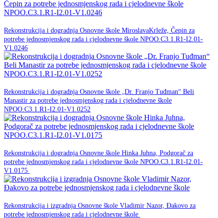
20. srpnja 2026.
Rekonstrukcija i dogradnja Osnovne škole MiroslavaKrleže, Čepin za
potrebe jednosmjenskog rada i cjelodnevne škole NPOO.C3.1.R1-I2.01-
NPOO
V1.0246
20. srpnja 2026.
Rekonstrukcija i dogradnja Osnovne škole „Dr. Franjo Tuđman“ Beli
Manastir za potrebe jednosmjenskog rada i cjelodnevne škole
NPOO
NPOO.C3.1.R1-I2.01-V1.0252
18. ožujka 2026.
Rekonstrukcija i dogradnja Osnovne škole Hinka Juhna, Podgorač za
potrebe jednosmjenskog rada i cjelodnevne škole NPOO.C3.1.R1-I2.01-
NPOO
V1.0175
18. ožujka 2026.
Rekonstrukcija i izgradnja Osnovne škole Vladimir Nazor, Đakovo za
NPOO
potrebe jednosmjenskog rada i cjelodnevne škole