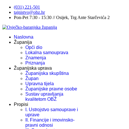
(031) 221-501
tajnistvo@obz.hr
Pon-Pet 7:30 - 15:30 // Osijek, Trg Ante Starčevića 2
Naslovna
Županija
Opći dio
Lokalna samouprava
Znamenja
Priznanja
Županijska uprava
Županijska skupština
Župan
Upravna tijela
Županijske pravne osobe
Sustav upravljanja
kvalitetom OBŽ
Propisi
I. Ustrojstvo samouprave i
uprave
II. Financije i imovinsko-
pravni odnosi