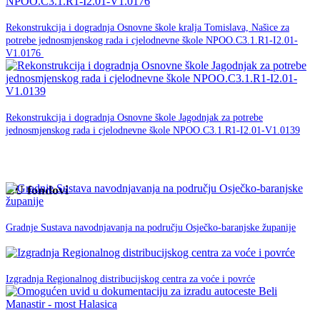
30. studenog -0001.
Rekonstrukcija i dogradnja Osnovne škole kralja Tomislava, Našice za
potrebe jednosmjenskog rada i cjelodnevne škole NPOO.C3.1.R1-I2.01-
NPOO
V1.0176
30. studenog -0001.
Rekonstrukcija i dogradnja Osnovne škole Jagodnjak za potrebe
jednosmjenskog rada i cjelodnevne škole NPOO.C3.1.R1-I2.01-V1.0139
NPOO
EU fondovi
05. veljače 2020.
EU
Gradnje Sustava navodnjavanja na području Osječko-baranjske županije
fondovi
12. Lipnja 2019.
EU fondovi
Izgradnja Regionalnog distribucijskog centra za voće i povrće
28. svibnja 2019.