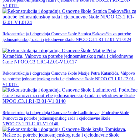
potrebe jednosmjenskog rada i cjelodnevne škole NPOO.C3.1.R1-I2.01-
NPOO
V1.0112
30. studenog -0001.
Rekonstrukcija i dogradnja Osnovne škole Satnica Đakovačka za potrebe
jednosmjenskog rada i cjelodnevne škole NPOO.C3.1.R1-I2.01-V1.0124
NPOO
30. studenog -0001.
Rekonstrukcija i dogradnja Osnovne škole Matije Petra Katančića, Valpovo
za potrebe jednosmjenskog rada i cjelodnevne škole NPOO.C3.1.R1-I2.01-
NPOO
V1.0117
30. studenog -0001.
Rekonstrukcija i dogradnja Osnovne škole Ladimirevci, Područne škole
Ivanovci za potrebe jednosmjenskog rada i cjelodnevne škole
NPOO
NPOO.C3.1.R1-I2.01-V1.0140