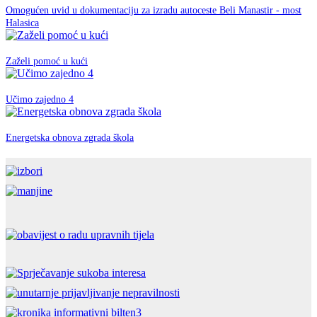
Omogućen uvid u dokumentaciju za izradu autoceste Beli Manastir - most
EU fondovi
Halasica
07. ožujka 2019.
EU fondovi
Zaželi pomoć u kući
12. rujna 2018.
EU fondovi
Učimo zajedno 4
26. travnja 2018.
EU fondovi
Energetska obnova zgrada škola