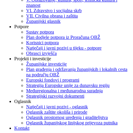
znanost
VI. Zdravstvo i socijalna skrb
VII. Civilna obrana i zaštita
Županijski glasnik
Potpore
Sustav potpora
Plan dodjele potpora iz Proračuna OBŽ
Korisnici potpora
Natječaji i javni pozivi u tijeku - potpore
Obrasci izvješća
Projekti i investicije
Županijske investicije
Plan građenja i održavanja županijskih i lokalnih cesta
na području OBŽ
Europski fondovi i programi
Strategija Europske unije za dunavsku regiju
Međuregionalna i međunarodna suradnja
Strategijski razvojni dokumenti
Oglasnik
Natječaji i javni pozivi - oglasnik
Oglasnik zaštite okoliša i prirode
Oglasnik prostornog uređenja i graditeljstva
Oglasnik županijskog linijskog prijevoza putnika
Kontakt