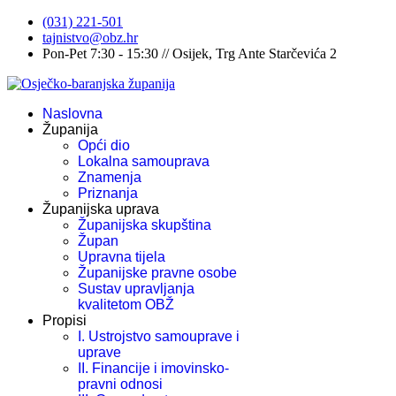
(031) 221-501
tajnistvo@obz.hr
Pon-Pet 7:30 - 15:30 // Osijek, Trg Ante Starčevića 2
Naslovna
Županija
Opći dio
Lokalna samouprava
Znamenja
Priznanja
Županijska uprava
Županijska skupština
Župan
Upravna tijela
Županijske pravne osobe
Sustav upravljanja
kvalitetom OBŽ
Propisi
I. Ustrojstvo samouprave i
uprave
II. Financije i imovinsko-
pravni odnosi