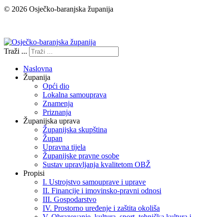
© 2026 Osječko-baranjska županija
Izjava o pristupačnosti
Traži ...
Naslovna
Županija
Opći dio
Lokalna samouprava
Znamenja
Priznanja
Županijska uprava
Županijska skupština
Župan
Upravna tijela
Županijske pravne osobe
Sustav upravljanja kvalitetom OBŽ
Propisi
I. Ustrojstvo samouprave i uprave
II. Financije i imovinsko-pravni odnosi
III. Gospodarstvo
IV. Prostorno uređenje i zaštita okoliša
V. Obrazovanje, kultura, sport, tehnička kultura i