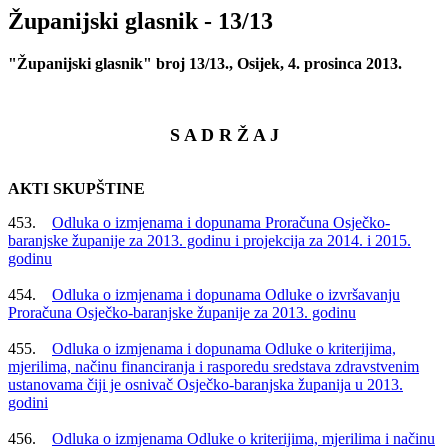
Županijski glasnik - 13/13
"Županijski glasnik" broj 13/13., Osijek, 4. prosinca 2013.
S A D R Ž A J
AKTI SKUPŠTINE
453.
Odluka o izmjenama i dopunama Proračuna Osječko-
baranjske županije za 2013. godinu i projekcija za 2014. i 2015.
godinu
454.
Odluka o izmjenama i dopunama Odluke o izvršavanju
Proračuna Osječko-baranjske županije za 2013. godinu
455.
Odluka o izmjenama i dopunama Odluke o kriterijima,
mjerilima, načinu financiranja i rasporedu sredstava zdravstvenim
ustanovama čiji je osnivač Osječko-baranjska županija u 2013.
godini
456.
Odluka o izmjenama Odluke o kriterijima, mjerilima i načinu