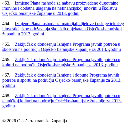
463.
Izmjene Plana rashoda za nabavu proizvedene dugotrajne
imovine i dodatna ulaganja na nefinancijskoj imovini u školstvu
Osječko-baranjske županije u 2013. godini
464.
Izmjene Plana rashoda za materijal, dijelove i usluge tekućeg
i investicijskog održavanja školskih objekata u Osječko-baranjskoj
županiji u 2013. godini
465.
Zaključak o donošenju Izmjena Programa javnih potreba u
školstvu na području Osječko-baranjske županije za 2013. godinu
466.
Zaključak o donošenju Izmjena Programa javnih potreba u
kulturi na području Osječko-baranjske županije za 2013. godinu
467.
Zaključak o donošenju Izmjena i dopune Programa javnih
potreba u sportu na području Osječko-baranjske županije za 2013.
godinu
468.
Zaključak o donošenju Izmjena Programa javnih potreba u
tehničkoj kulturi na području Osječko-baranjske županije za 2013.
godinu
© 2026 Osječko-baranjska županija