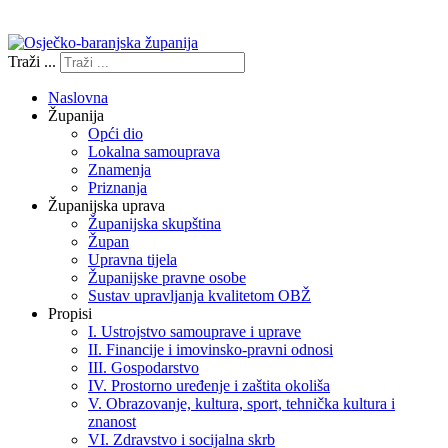
Izjava o pristupačnosti
Traži ...
Naslovna
Županija
Opći dio
Lokalna samouprava
Znamenja
Priznanja
Županijska uprava
Županijska skupština
Župan
Upravna tijela
Županijske pravne osobe
Sustav upravljanja kvalitetom OBŽ
Propisi
I. Ustrojstvo samouprave i uprave
II. Financije i imovinsko-pravni odnosi
III. Gospodarstvo
IV. Prostorno uređenje i zaštita okoliša
V. Obrazovanje, kultura, sport, tehnička kultura i
znanost
VI. Zdravstvo i socijalna skrb