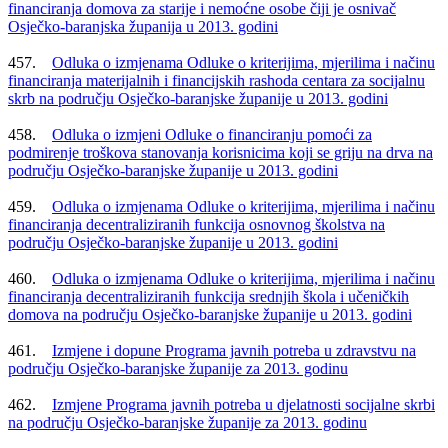
financiranja domova za starije i nemoćne osobe čiji je osnivač
Osječko-baranjska županija u 2013. godini
457.
Odluka o izmjenama Odluke o kriterijima, mjerilima i načinu
financiranja materijalnih i financijskih rashoda centara za socijalnu
skrb na području Osječko-baranjske županije u 2013. godini
458.
Odluka o izmjeni Odluke o financiranju pomoći za
podmirenje troškova stanovanja korisnicima koji se griju na drva na
području Osječko-baranjske županije u 2013. godini
459.
Odluka o izmjenama Odluke o kriterijima, mjerilima i načinu
financiranja decentraliziranih funkcija osnovnog školstva na
području Osječko-baranjske županije u 2013. godini
460.
Odluka o izmjenama Odluke o kriterijima, mjerilima i načinu
financiranja decentraliziranih funkcija srednjih škola i učeničkih
domova na području Osječko-baranjske županije u 2013. godini
461.
Izmjene i dopune Programa javnih potreba u zdravstvu na
području Osječko-baranjske županije za 2013. godinu
462.
Izmjene Programa javnih potreba u djelatnosti socijalne skrbi
na području Osječko-baranjske županije za 2013. godinu