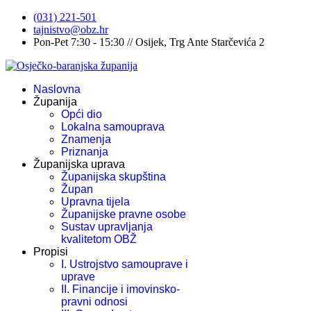
(031) 221-501
tajnistvo@obz.hr
Pon-Pet 7:30 - 15:30 // Osijek, Trg Ante Starčevića 2
Naslovna
Županija
Opći dio
Lokalna samouprava
Znamenja
Priznanja
Županijska uprava
Županijska skupština
Župan
Upravna tijela
Županijske pravne osobe
Sustav upravljanja
kvalitetom OBŽ
Propisi
I. Ustrojstvo samouprave i
uprave
II. Financije i imovinsko-
pravni odnosi