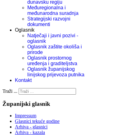
dunavsku regiju
Međuregionalna i
međunarodna suradnja
Strategijski razvojni
dokumenti
Oglasnik
Natječaji i javni pozivi -
oglasnik
Oglasnik zaštite okoliša i
prirode
Oglasnik prostornog
uređenja i graditeljstva
Oglasnik županijskog
linijskog prijevoza putnika
Kontakt
Traži ...
Županijski glasnik
Impressum
Glasnici tekuće godine
Arhiva - glasnici
Arhiva - kazala