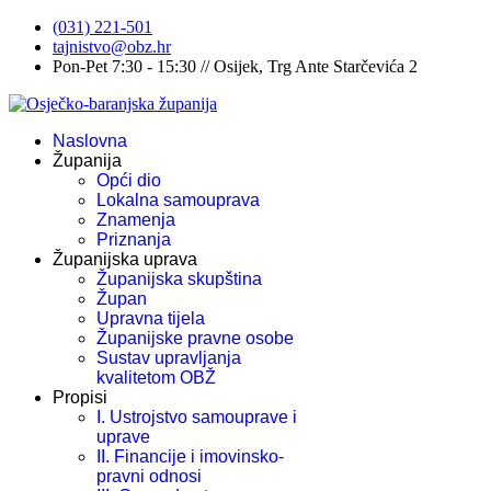
(031) 221-501
tajnistvo@obz.hr
Pon-Pet 7:30 - 15:30 // Osijek, Trg Ante Starčevića 2
Naslovna
Županija
Opći dio
Lokalna samouprava
Znamenja
Priznanja
Županijska uprava
Županijska skupština
Župan
Upravna tijela
Županijske pravne osobe
Sustav upravljanja
kvalitetom OBŽ
Propisi
I. Ustrojstvo samouprave i
uprave
II. Financije i imovinsko-
pravni odnosi