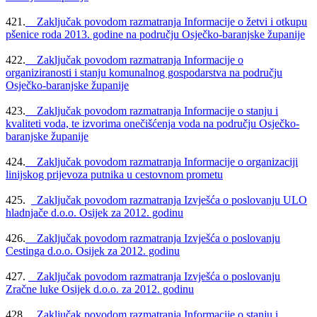
421.
Zaključak povodom razmatranja Informacije o žetvi i otkupu
pšenice roda 2013. godine na području Osječko-baranjske županije
422.
Zaključak povodom razmatranja Informacije o
organiziranosti i stanju komunalnog gospodarstva na području
Osječko-baranjske županije
423.
Zaključak povodom razmatranja Informacije o stanju i
kvaliteti voda, te izvorima onečišćenja voda na području Osječko-
baranjske županije
424.
Zaključak povodom razmatranja Informacije o organizaciji
linijskog prijevoza putnika u cestovnom prometu
425.
Zaključak povodom razmatranja Izvješća o poslovanju ULO
hladnjače d.o.o. Osijek za 2012. godinu
426.
Zaključak povodom razmatranja Izvješća o poslovanju
Cestinga d.o.o. Osijek za 2012. godinu
427.
Zaključak povodom razmatranja Izvješća o poslovanju
Zračne luke Osijek d.o.o. za 2012. godinu
428.
Zaključak povodom razmatranja Informacije o stanju i