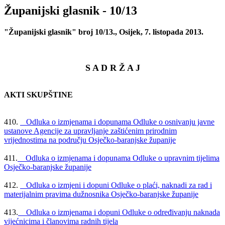
Županijski glasnik - 10/13
"Županijski glasnik" broj 10/13., Osijek, 7. listopada 2013.
S A D R Ž A J
AKTI SKUPŠTINE
410.
Odluka o izmjenama i dopunama Odluke o osnivanju javne
ustanove Agencije za upravljanje zaštićenim prirodnim
vrijednostima na području Osječko-baranjske županije
411.
Odluka o izmjenama i dopunama Odluke o upravnim tijelima
Osječko-baranjske županije
412.
Odluka o izmjeni i dopuni Odluke o plaći, naknadi za rad i
materijalnim pravima dužnosnika Osječko-baranjske županije
413.
Odluka o izmjenama i dopuni Odluke o određivanju naknada
vijećnicima i članovima radnih tijela