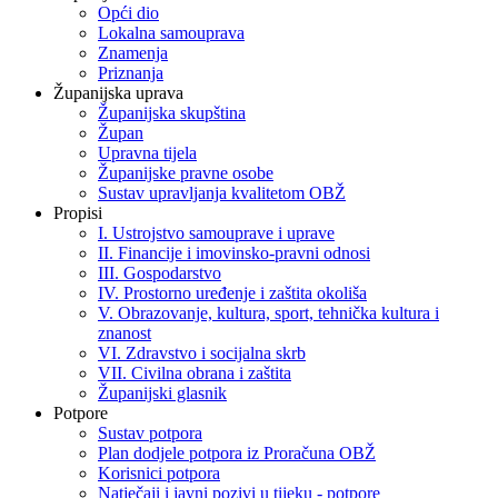
Opći dio
Lokalna samouprava
Znamenja
Priznanja
Županijska uprava
Županijska skupština
Župan
Upravna tijela
Županijske pravne osobe
Sustav upravljanja kvalitetom OBŽ
Propisi
I. Ustrojstvo samouprave i uprave
II. Financije i imovinsko-pravni odnosi
III. Gospodarstvo
IV. Prostorno uređenje i zaštita okoliša
V. Obrazovanje, kultura, sport, tehnička kultura i
znanost
VI. Zdravstvo i socijalna skrb
VII. Civilna obrana i zaštita
Županijski glasnik
Potpore
Sustav potpora
Plan dodjele potpora iz Proračuna OBŽ
Korisnici potpora
Natječaji i javni pozivi u tijeku - potpore