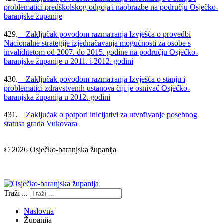
problematici predškolskog odgoja i naobrazbe na području Osječko-
baranjske županije
429.
Zaključak povodom razmatranja Izvješća o provedbi
Nacionalne strategije izjednačavanja mogućnosti za osobe s
invaliditetom od 2007. do 2015. godine na području Osječko-
baranjske županije u 2011. i 2012. godini
430.
Zaključak povodom razmatranja Izvješća o stanju i
problematici zdravstvenih ustanova čiji je osnivač Osječko-
baranjska županija u 2012. godini
431.
Zaključak o potpori inicijativi za utvrđivanje posebnog
statusa grada Vukovara
© 2026 Osječko-baranjska županija
Izjava o pristupačnosti
Traži ...
Naslovna
Županija