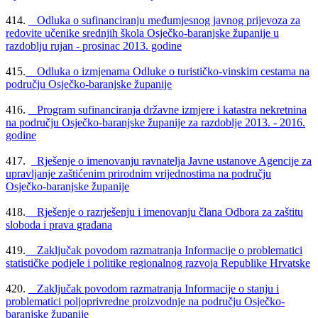
414.
Odluka o sufinanciranju međumjesnog javnog prijevoza za
redovite učenike srednjih škola Osječko-baranjske županije u
razdoblju rujan - prosinac 2013. godine
415.
Odluka o izmjenama Odluke o turističko-vinskim cestama na
području Osječko-baranjske županije
416.
Program sufinanciranja državne izmjere i katastra nekretnina
na području Osječko-baranjske županije za razdoblje 2013. - 2016.
godine
417.
Rješenje o imenovanju ravnatelja Javne ustanove Agencije za
upravljanje zaštićenim prirodnim vrijednostima na području
Osječko-baranjske županije
418.
Rješenje o razrješenju i imenovanju člana Odbora za zaštitu
sloboda i prava građana
419.
Zaključak povodom razmatranja Informacije o problematici
statističke podjele i politike regionalnog razvoja Republike Hrvatske
420.
Zaključak povodom razmatranja Informacije o stanju i
problematici poljoprivredne proizvodnje na području Osječko-
baranjske županije