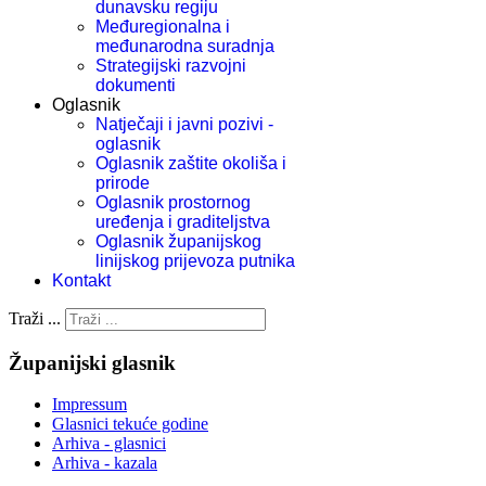
dunavsku regiju
Međuregionalna i
međunarodna suradnja
Strategijski razvojni
dokumenti
Oglasnik
Natječaji i javni pozivi -
oglasnik
Oglasnik zaštite okoliša i
prirode
Oglasnik prostornog
uređenja i graditeljstva
Oglasnik županijskog
linijskog prijevoza putnika
Kontakt
Traži ...
Županijski glasnik
Impressum
Glasnici tekuće godine
Arhiva - glasnici
Arhiva - kazala